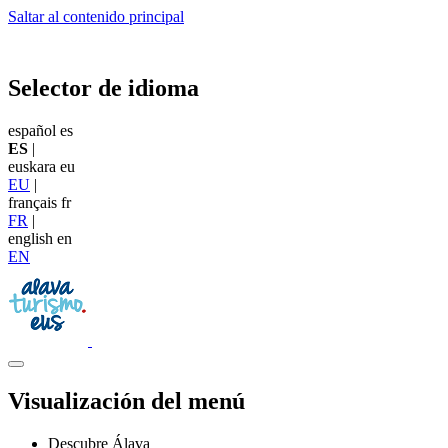
Saltar al contenido principal
Selector de idioma
español
es
ES
|
euskara
eu
EU
|
français
fr
FR
|
english
en
EN
Visualización del menú
Descubre Álava