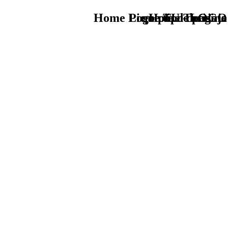
Home Logo pie de página
Pie Home Turismo
que tipo de viaje
TU - LOGO