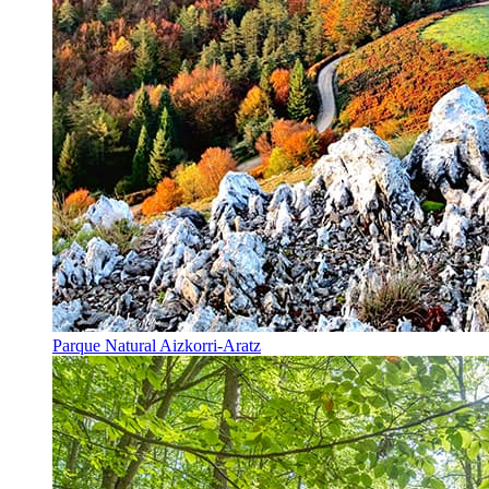
Parque Natural Aizkorri-Aratz