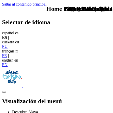
Saltar al contenido principal
Home Logo pie de página
Pie Home Turismo
BAN Gastronomia
BAN PAtrimonio
Buscas otro plan
CAB Cultura
TU - LOGO
Selector de idioma
español
es
ES
|
euskara
eu
EU
|
français
fr
FR
|
english
en
EN
Visualización del menú
Descubre Álava