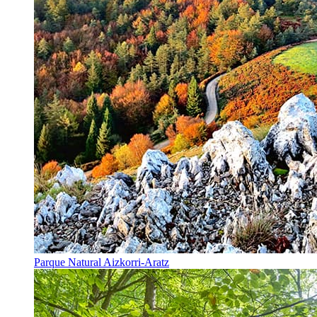
Parque Natural Aizkorri-Aratz