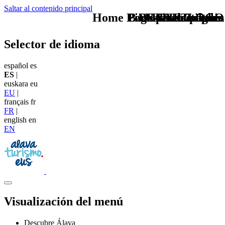
Saltar al contenido principal
Home Logo pie de página
Pie Home Turismo
BAN Gastronomia
Buscas otro plan
CAB Festivales
BAN Cultura
TU - LOGO
Selector de idioma
español
es
ES
|
euskara
eu
EU
|
français
fr
FR
|
english
en
EN
Visualización del menú
Descubre Álava