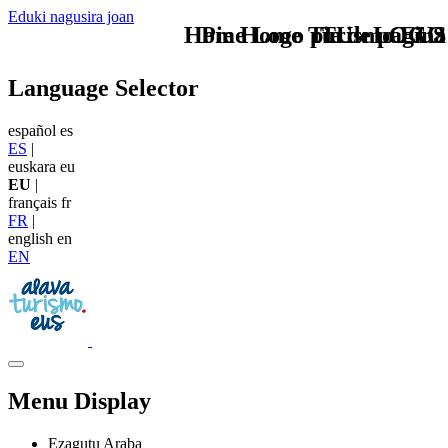
Eduki nagusira joan
Home Logo pie de página
Pie Home Turismo EUS
TU - LOGO
Language Selector
español
es
ES
|
euskara
eu
EU
|
français
fr
FR
|
english
en
EN
Menu Display
Ezagutu Araba