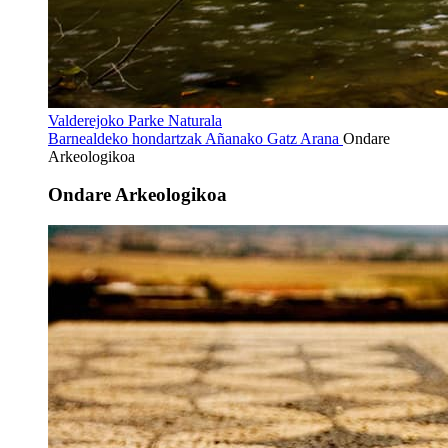
Valderejoko Parke Naturala
Barnealdeko hondartzak
Añanako Gatz Arana
Ondare
Arkeologikoa
Ondare Arkeologikoa