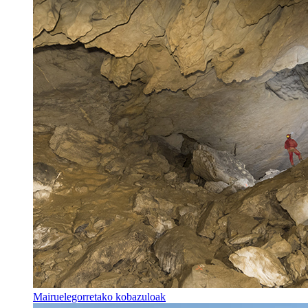
Mairuelegorretako kobazuloak