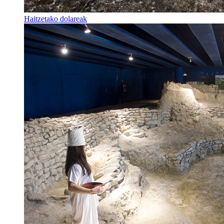
Haitzetako dolareak