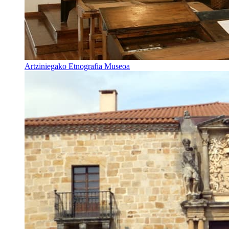
Artziniegako Etnografia Museoa