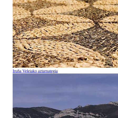
Iruña Veleiako aztarnategia