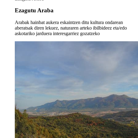
Ezagutu Araba
Arabak hainbat aukera eskaintzen ditu kultura ondarean
aberatsak diren lekuez, naturaren arteko ibilbideez eta/edo
askotariko jarduera interesgarriez gozatzeko