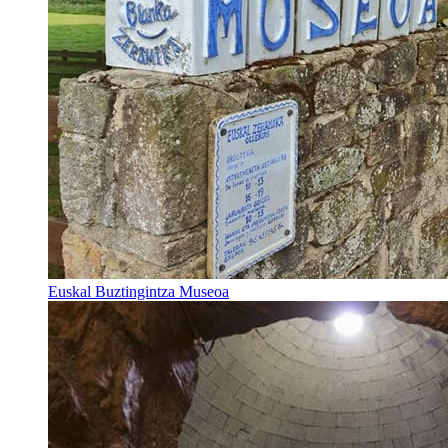
Euskal Buztingintza Museoa