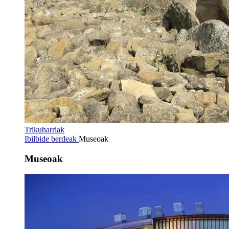
Trikuharriak
Ibilbide berdeak
Museoak
Museoak