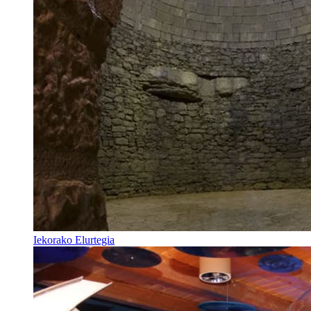
Iekorako Elurtegia