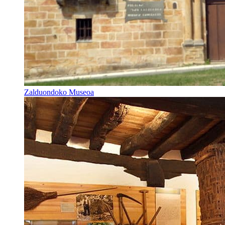
Zalduondoko Museoa