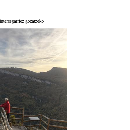
 interesgarriez gozatzeko