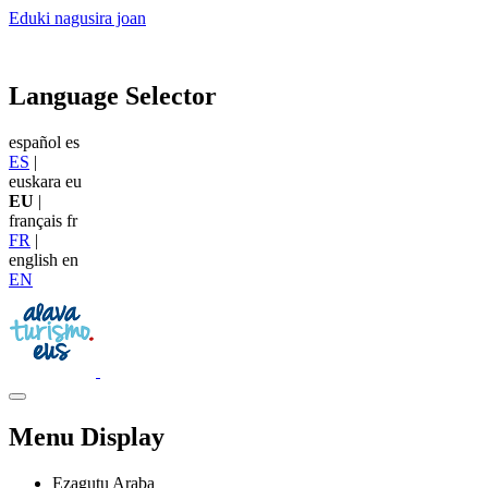
Eduki nagusira joan
Language Selector
español
es
ES
|
euskara
eu
EU
|
français
fr
FR
|
english
en
EN
Menu Display
Ezagutu Araba