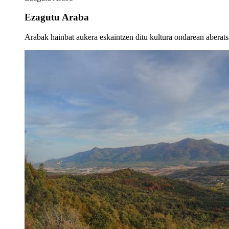
Ezagutu Araba
Arabak hainbat aukera eskaintzen ditu kultura ondarean aberatsa