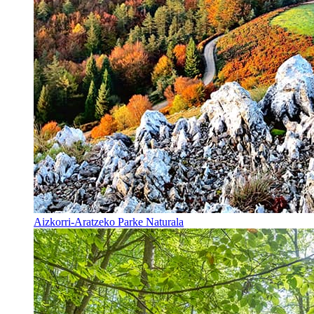
Aizkorri-Aratzeko Parke Naturala