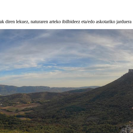
k diren lekuez, naturaren arteko ibilbideez eta/edo askotariko jarduera