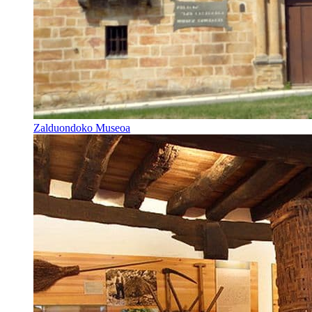
Zalduondoko Museoa