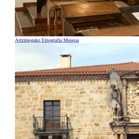
Artziniegako Etnografia Museoa