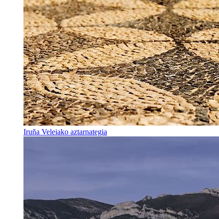
Iruña Veleiako aztarnategia