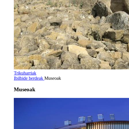
Trikuharriak
Ibilbide berdeak
Museoak
Museoak