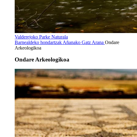
Valderejoko Parke Naturala
Barnealdeko hondartzak
Añanako Gatz Arana
Ondare
Arkeologikoa
Ondare Arkeologikoa