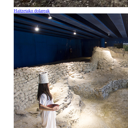
Haitzetako dolareak