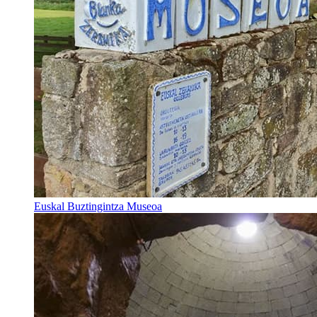
Euskal Buztingintza Museoa