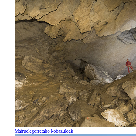
Mairuelegorretako kobazuloak