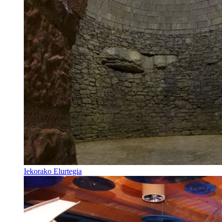
Iekorako Elurtegia