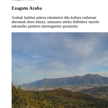
Ezagutu Araba
Arabak hainbat aukera eskaintzen ditu kultura ondarean
aberatsak diren lekuez, naturaren arteko ibilbideez eta/edo
askotariko jarduera interesgarriez gozatzeko