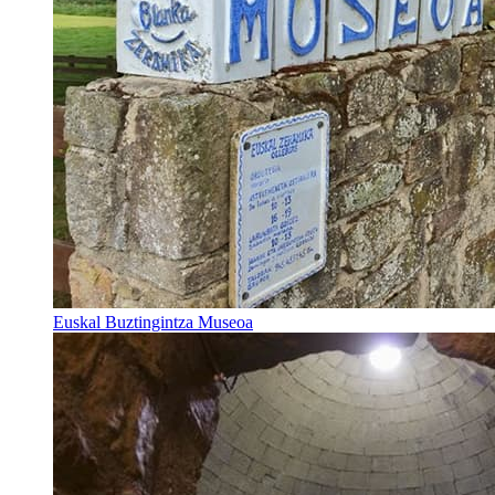
Euskal Buztingintza Museoa