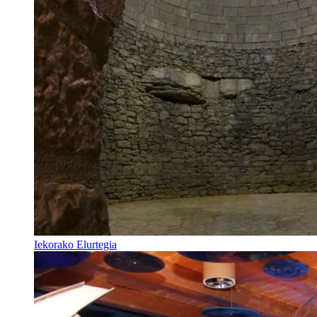
Iekorako Elurtegia