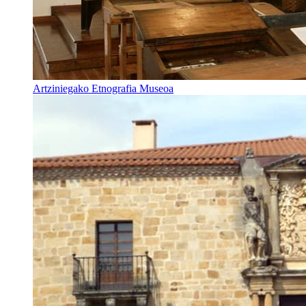
Artziniegako Etnografia Museoa