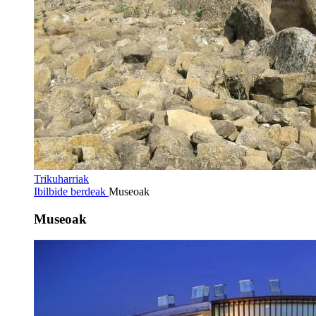
Trikuharriak
Ibilbide berdeak
Museoak
Museoak