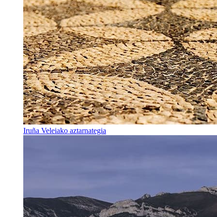
Iruña Veleiako aztarnategia