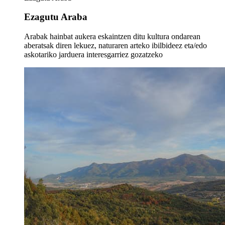
Ezagutu Araba
Arabak hainbat aukera eskaintzen ditu kultura ondarean
aberatsak diren lekuez, naturaren arteko ibilbideez eta/edo
askotariko jarduera interesgarriez gozatzeko