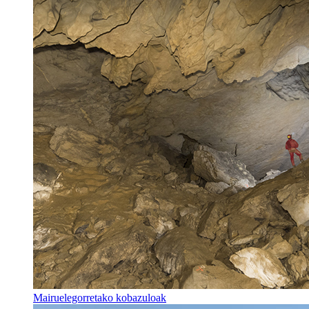
Mairuelegorretako kobazuloak