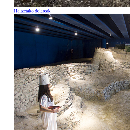
Haitzetako dolareak