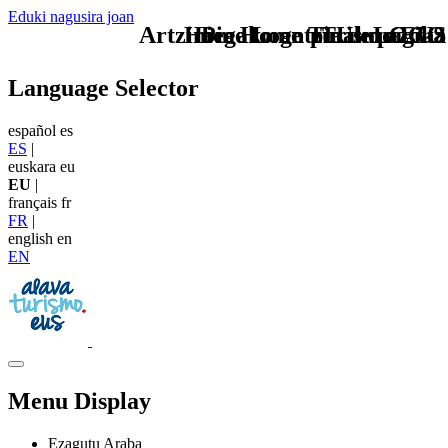
Eduki nagusira joan
Artziniegako antzinako azoka
Home Logo pie de página
Pie Home Turismo EUS
TU - LOGO
Language Selector
español
es
ES
|
euskara
eu
EU
|
français
fr
FR
|
english
en
EN
Menu Display
Ezagutu Araba