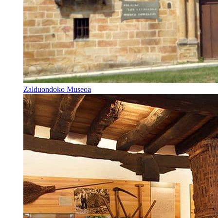
Zalduondoko Museoa