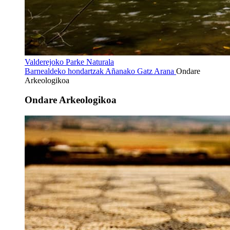
Valderejoko Parke Naturala
Barnealdeko hondartzak
Añanako Gatz Arana
Ondare
Arkeologikoa
Ondare Arkeologikoa