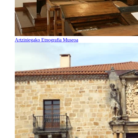
Artziniegako Etnografia Museoa