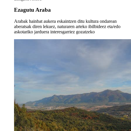
Ezagutu Araba
Arabak hainbat aukera eskaintzen ditu kultura ondarean
aberatsak diren lekuez, naturaren arteko ibilbideez eta/edo
askotariko jarduera interesgarriez gozatzeko