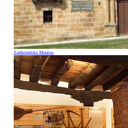
Zalduondoko Museoa