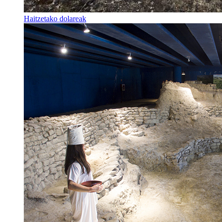
Haitzetako dolareak