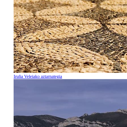
Iruña Veleiako aztarnategia