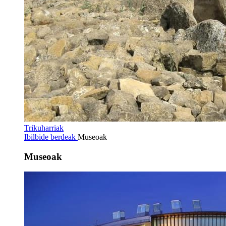
Trikuharriak
Ibilbide berdeak
Museoak
Museoak