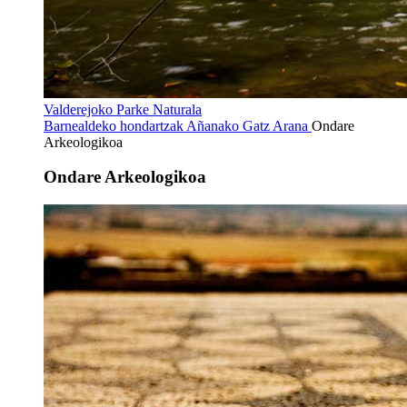
Valderejoko Parke Naturala
Barnealdeko hondartzak
Añanako Gatz Arana
Ondare
Arkeologikoa
Ondare Arkeologikoa