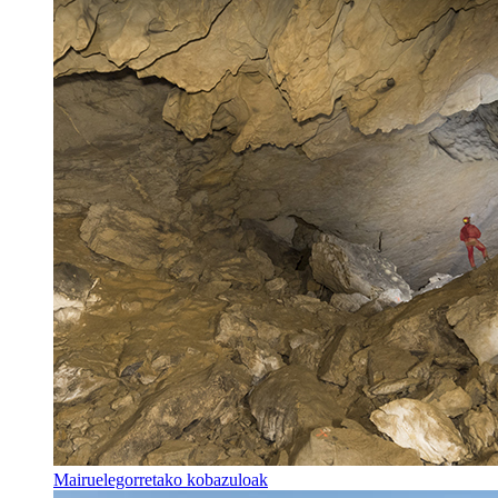
Mairuelegorretako kobazuloak