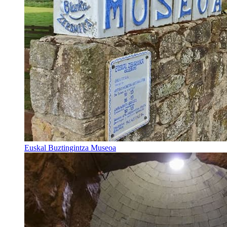
Euskal Buztingintza Museoa