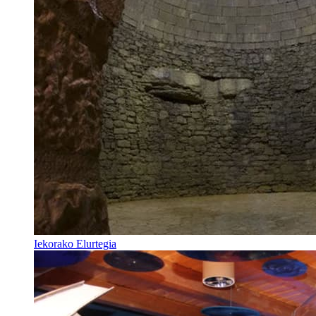
Iekorako Elurtegia