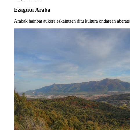
Ezagutu Araba
Arabak hainbat aukera eskaintzen ditu kultura ondarean aberatsa