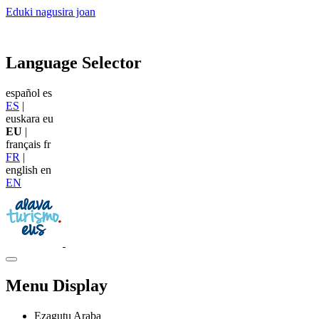
Eduki nagusira joan
Language Selector
español
es
ES
|
euskara
eu
EU
|
français
fr
FR
|
english
en
EN
Menu Display
Ezagutu Araba