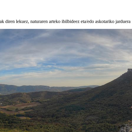
k diren lekuez, naturaren arteko ibilbideez eta/edo askotariko jarduera