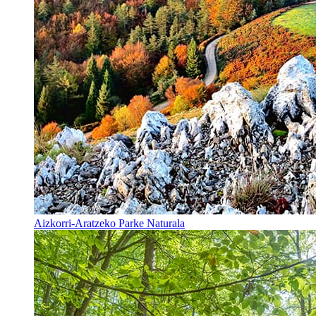
Aizkorri-Aratzeko Parke Naturala