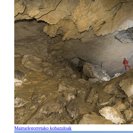
Mairuelegorretako kobazuloak