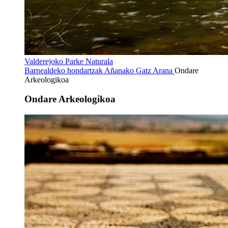
Valderejoko Parke Naturala
Barnealdeko hondartzak
Añanako Gatz Arana
Ondare
Arkeologikoa
Ondare Arkeologikoa