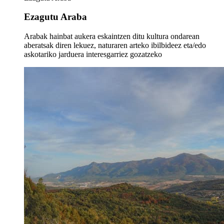
Ezagutu Araba
Arabak hainbat aukera eskaintzen ditu kultura ondarean
aberatsak diren lekuez, naturaren arteko ibilbideez eta/edo
askotariko jarduera interesgarriez gozatzeko