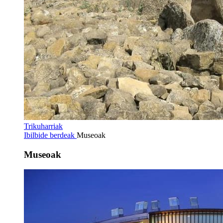
Trikuharriak
Ibilbide berdeak
Museoak
Museoak