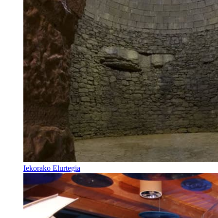
Iekorako Elurtegia