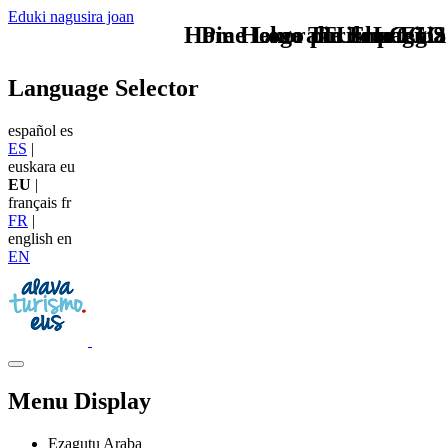
Eduki nagusira joan
Home Logo pie de página
Pie Home Turismo EUS
Iekorako Elurtegia
TU - LOGO
Language Selector
español
es
ES
|
euskara
eu
EU
|
français
fr
FR
|
english
en
EN
Menu Display
Ezagutu Araba