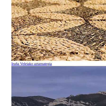
Iruña Veleiako aztarnategia