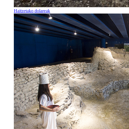
Haitzetako dolareak