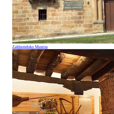
Zalduondoko Museoa