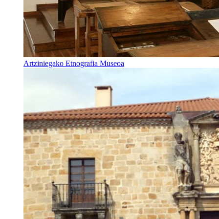
Artziniegako Etnografia Museoa