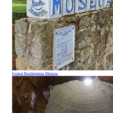
Euskal Buztingintza Museoa