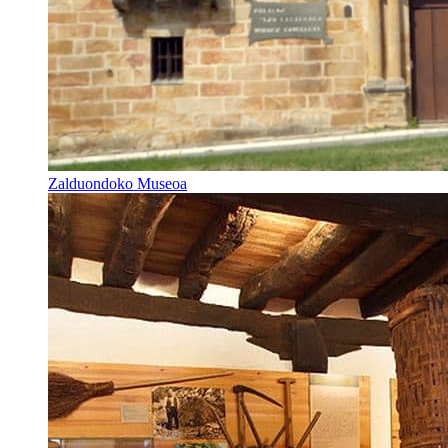
Zalduondoko Museoa