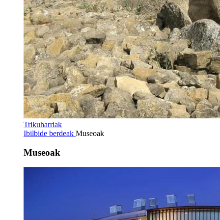
Trikuharriak
Ibilbide berdeak
Museoak
Museoak