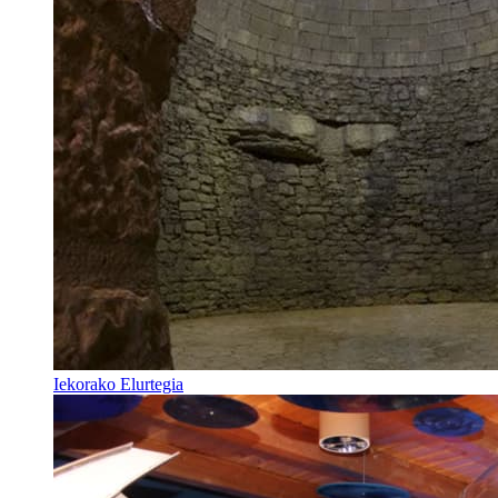
Iekorako Elurtegia