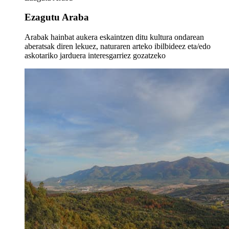
Ezagutu Araba
Arabak hainbat aukera eskaintzen ditu kultura ondarean
aberatsak diren lekuez, naturaren arteko ibilbideez eta/edo
askotariko jarduera interesgarriez gozatzeko