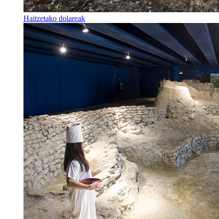
Haitzetako dolareak