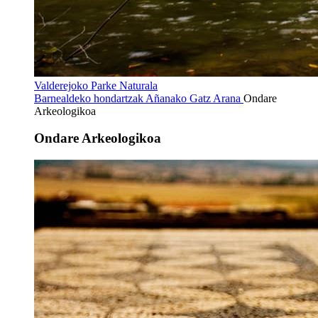
Valderejoko Parke Naturala
Barnealdeko hondartzak
Añanako Gatz Arana
Ondare
Arkeologikoa
Ondare Arkeologikoa