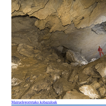
Mairuelegorretako kobazuloak