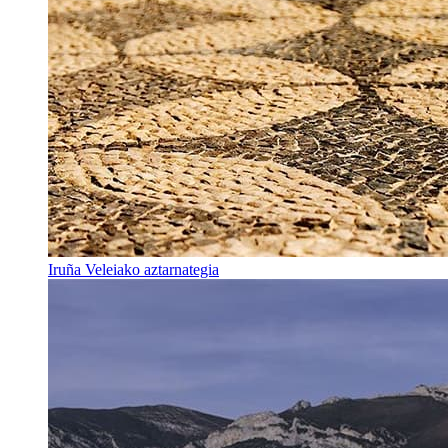
Iruña Veleiako aztarnategia