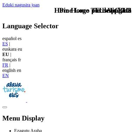
Eduki nagusira joan
Home Logo pie de página
Pie Home Turismo EUS
TU - LOGO
Viphoto
Language Selector
español
es
ES
|
euskara
eu
EU
|
français
fr
FR
|
english
en
EN
Menu Display
Ezagutu Araba