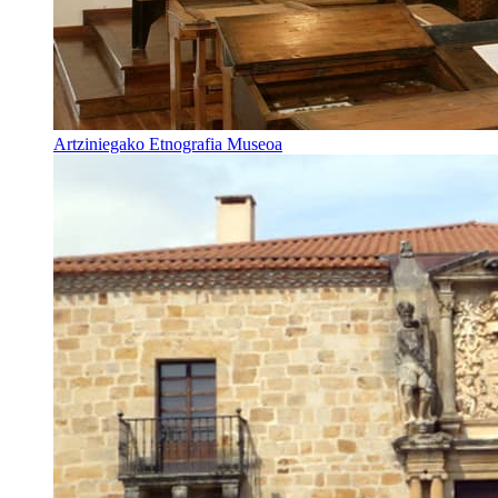
Artziniegako Etnografia Museoa