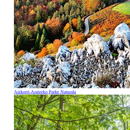
Aizkorri-Aratzeko Parke Naturala