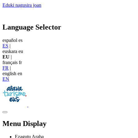
Eduki nagusira joan
Language Selector
español
es
ES
|
euskara
eu
EU
|
français
fr
FR
|
english
en
EN
Menu Display
Ezagutu Araba