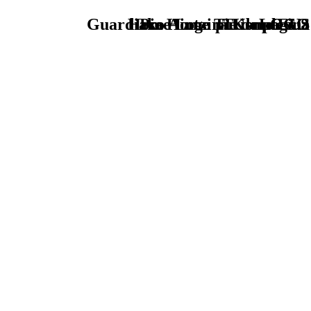
Guardiako Aintzira Konplexua
Home Logo pie de página
Pie Home Turismo EUS
TU - LOGO