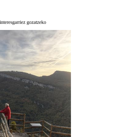
 interesgarriez gozatzeko