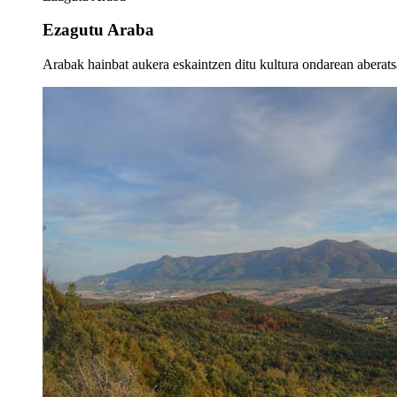
Ezagutu Araba
Arabak hainbat aukera eskaintzen ditu kultura ondarean aberatsa