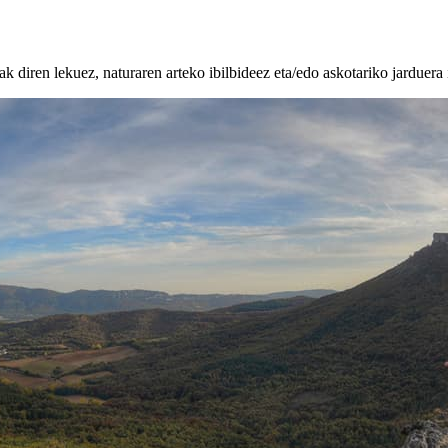
k diren lekuez, naturaren arteko ibilbideez eta/edo askotariko jarduera