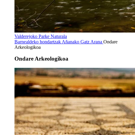
Valderejoko Parke Naturala
Barnealdeko hondartzak
Añanako Gatz Arana
Ondare
Arkeologikoa
Ondare Arkeologikoa