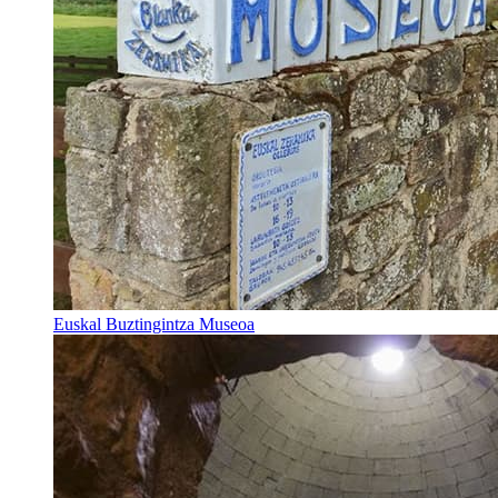
Euskal Buztingintza Museoa