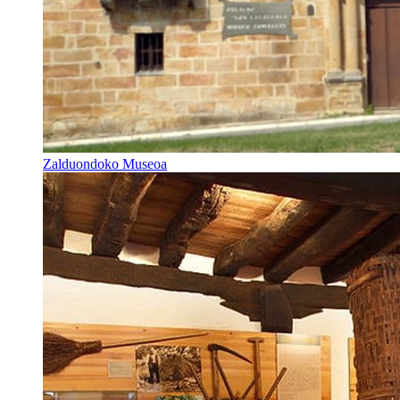
Zalduondoko Museoa