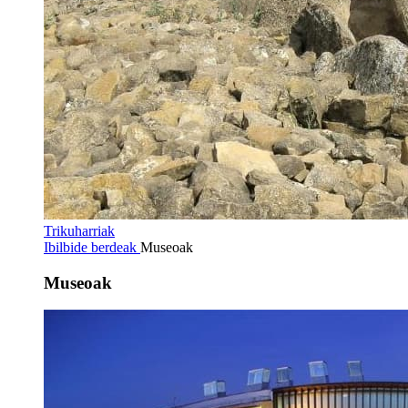
Trikuharriak
Ibilbide berdeak
Museoak
Museoak