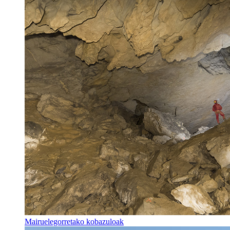
Mairuelegorretako kobazuloak