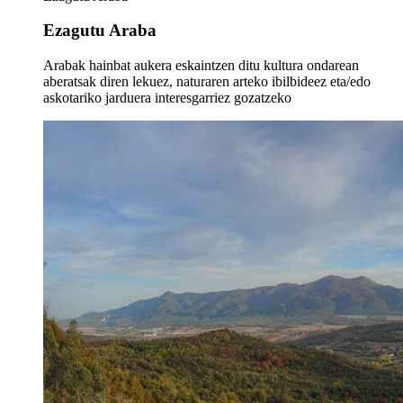
Ezagutu Araba
Arabak hainbat aukera eskaintzen ditu kultura ondarean
aberatsak diren lekuez, naturaren arteko ibilbideez eta/edo
askotariko jarduera interesgarriez gozatzeko