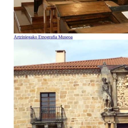
Artziniegako Etnografia Museoa