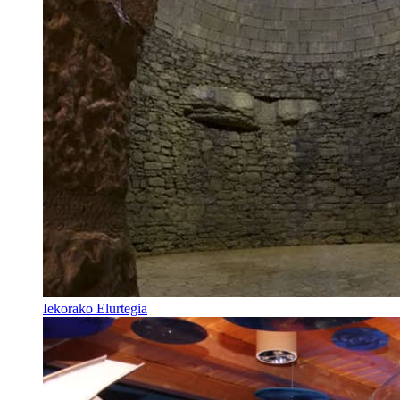
Iekorako Elurtegia