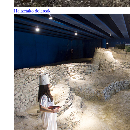
Haitzetako dolareak