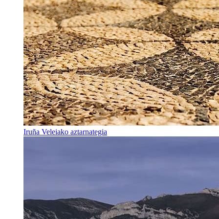
Iruña Veleiako aztarnategia