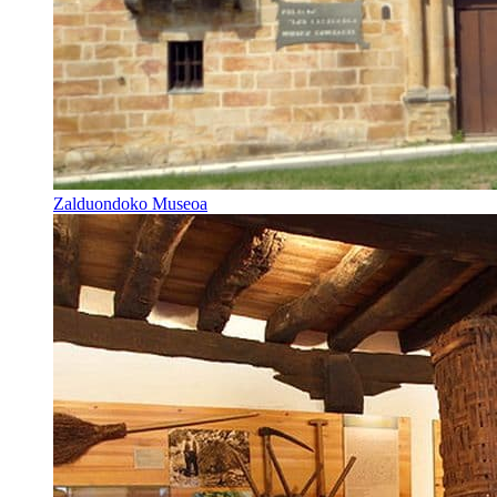
Zalduondoko Museoa