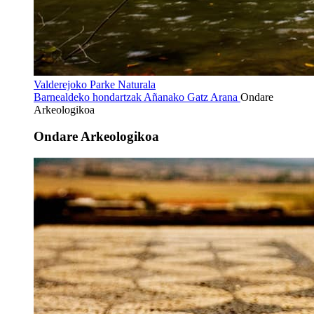
Valderejoko Parke Naturala
Barnealdeko hondartzak
Añanako Gatz Arana
Ondare
Arkeologikoa
Ondare Arkeologikoa