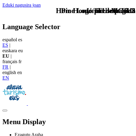
Eduki nagusira joan
Home Logo pie de página
Pie Home Turismo EUS
Uraren Museoa
TU - LOGO
Language Selector
español
es
ES
|
euskara
eu
EU
|
français
fr
FR
|
english
en
EN
Menu Display
Ezagutu Araba