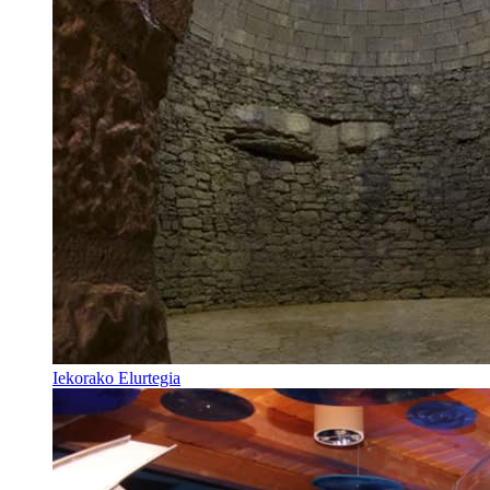
Iekorako Elurtegia