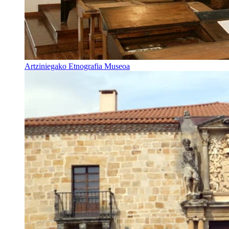
Artziniegako Etnografia Museoa