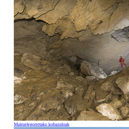
Mairuelegorretako kobazuloak