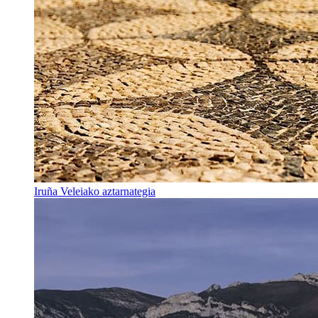
Iruña Veleiako aztarnategia