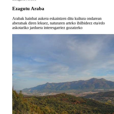
Ezagutu Araba
Arabak hainbat aukera eskaintzen ditu kultura ondarean
aberatsak diren lekuez, naturaren arteko ibilbideez eta/edo
askotariko jarduera interesgarriez gozatzeko