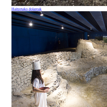
Haitzetako dolareak