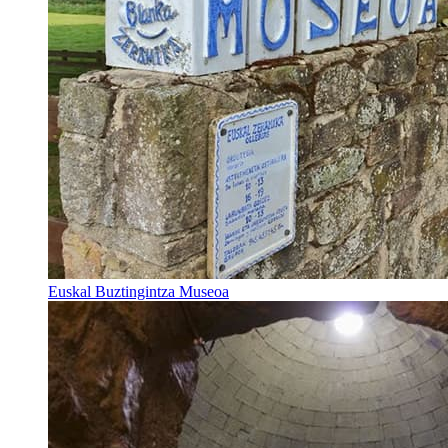
Euskal Buztingintza Museoa