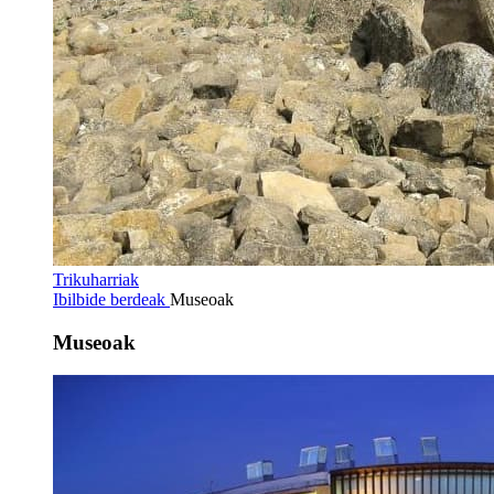
Trikuharriak
Ibilbide berdeak
Museoak
Museoak