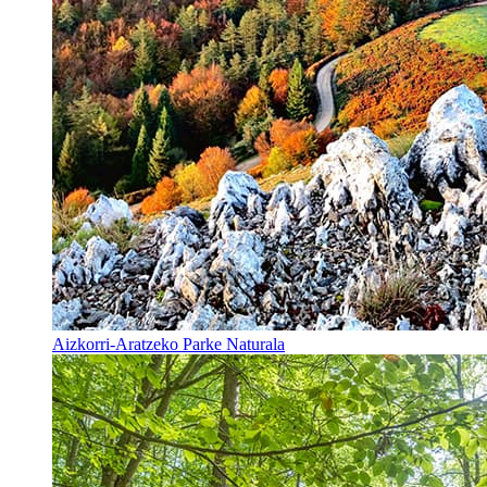
Aizkorri-Aratzeko Parke Naturala