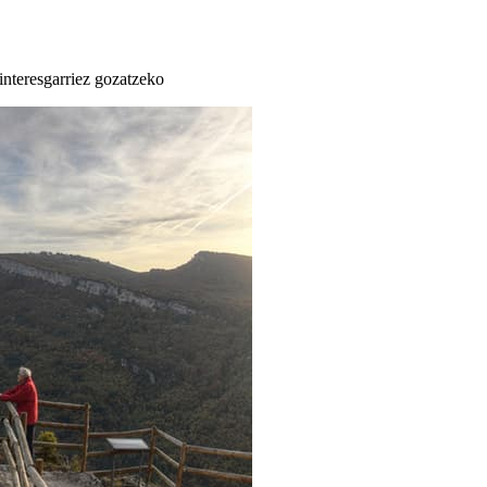
 interesgarriez gozatzeko