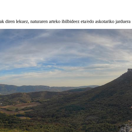
k diren lekuez, naturaren arteko ibilbideez eta/edo askotariko jarduera