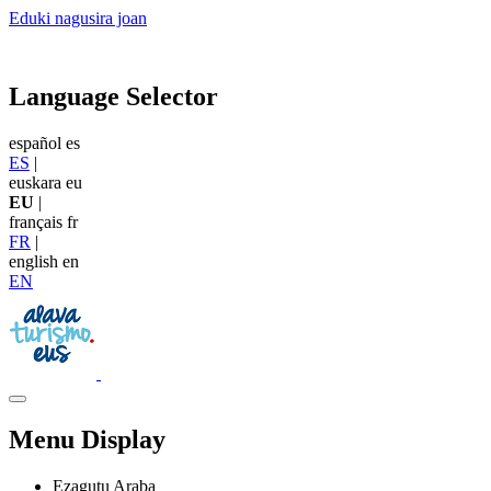
Eduki nagusira joan
Language Selector
español
es
ES
|
euskara
eu
EU
|
français
fr
FR
|
english
en
EN
Menu Display
Ezagutu Araba