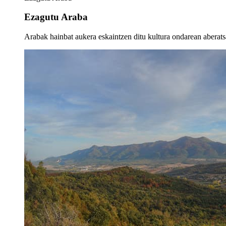
Ezagutu Araba
Arabak hainbat aukera eskaintzen ditu kultura ondarean aberatsa