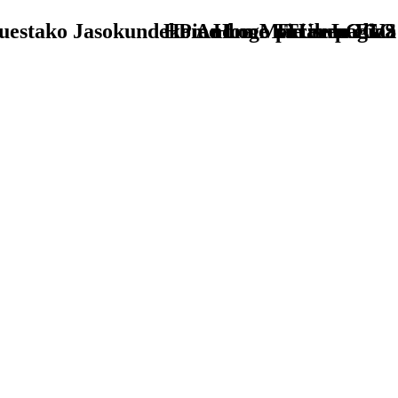
uestako Jasokundeko Andra Mariaren eliza
Home Logo pie de página
Pie Home Turismo EUS
TU - LOGO