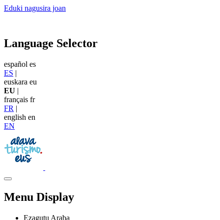
Eduki nagusira joan
Language Selector
español
es
ES
|
euskara
eu
EU
|
français
fr
FR
|
english
en
EN
Menu Display
Ezagutu Araba