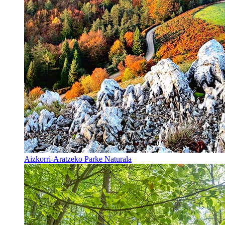
Aizkorri-Aratzeko Parke Naturala