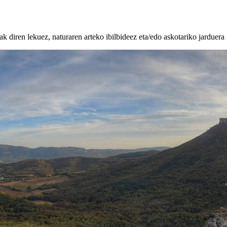
k diren lekuez, naturaren arteko ibilbideez eta/edo askotariko jarduera