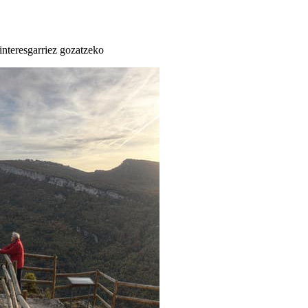
 interesgarriez gozatzeko