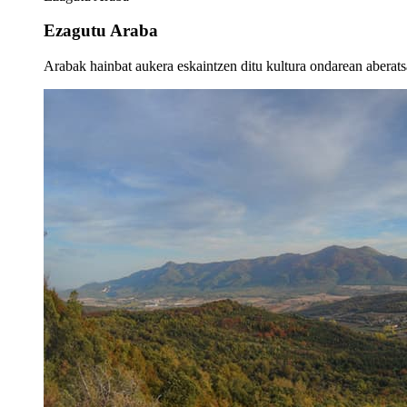
Ezagutu Araba
Arabak hainbat aukera eskaintzen ditu kultura ondarean aberatsa