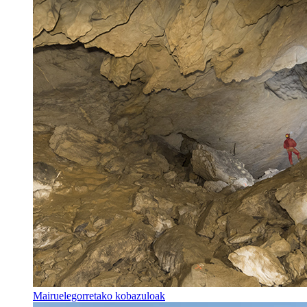
Mairuelegorretako kobazuloak