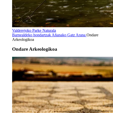
Valderejoko Parke Naturala
Barnealdeko hondartzak
Añanako Gatz Arana
Ondare
Arkeologikoa
Ondare Arkeologikoa