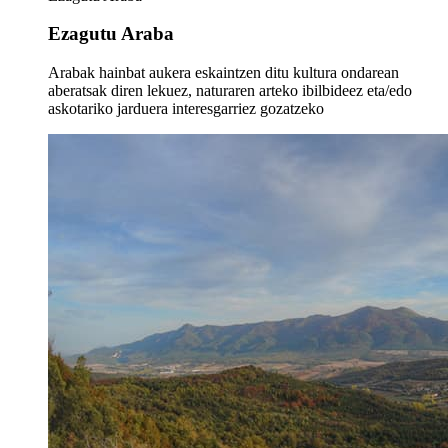
Ezagutu Araba
Arabak hainbat aukera eskaintzen ditu kultura ondarean
aberatsak diren lekuez, naturaren arteko ibilbideez eta/edo
askotariko jarduera interesgarriez gozatzeko