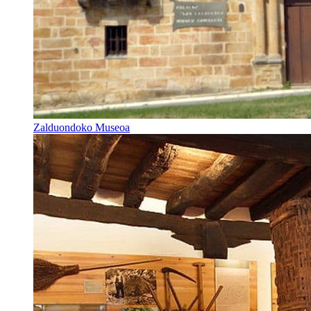
Zalduondoko Museoa