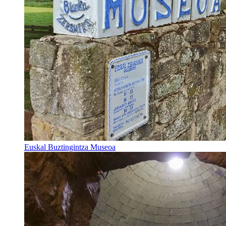
Euskal Buztingintza Museoa