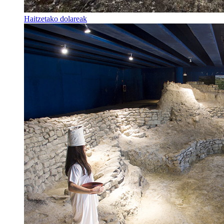
Haitzetako dolareak