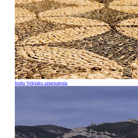
Iruña Veleiako aztarnategia