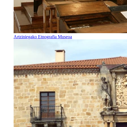
Artziniegako Etnografia Museoa