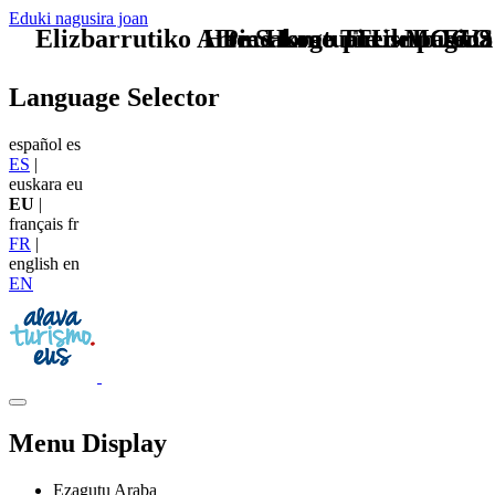
Eduki nagusira joan
Elizbarrutiko Arte Sakratuaren Museoa
Home Logo pie de página
Pie Home Turismo EUS
TU - LOGO
Language Selector
español
es
ES
|
euskara
eu
EU
|
français
fr
FR
|
english
en
EN
Menu Display
Ezagutu Araba