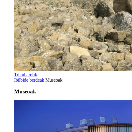
Trikuharriak
Ibilbide berdeak
Museoak
Museoak