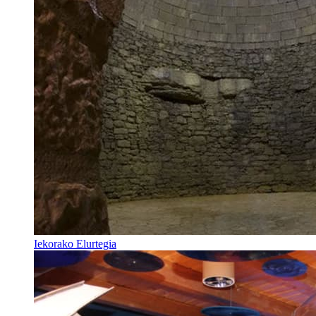
Iekorako Elurtegia