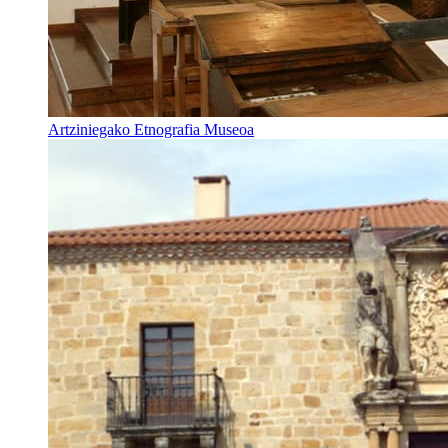
Artziniegako Etnografia Museoa