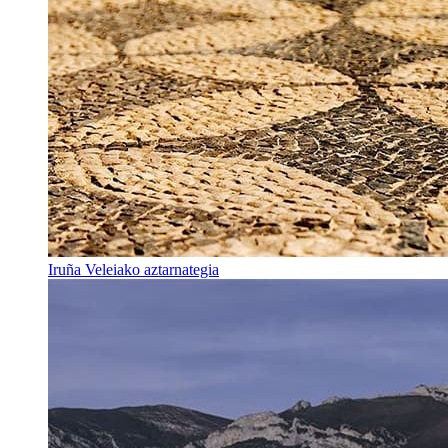
Iruña Veleiako aztarnategia