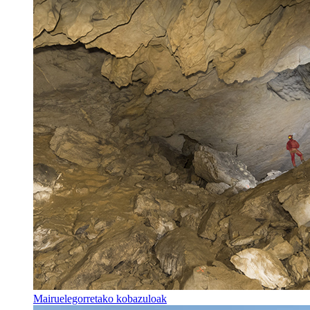
Mairuelegorretako kobazuloak