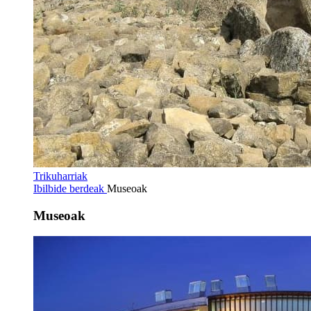
Trikuharriak
Ibilbide berdeak
Museoak
Museoak