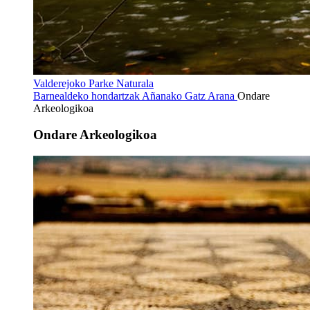
Valderejoko Parke Naturala
Barnealdeko hondartzak
Añanako Gatz Arana
Ondare
Arkeologikoa
Ondare Arkeologikoa