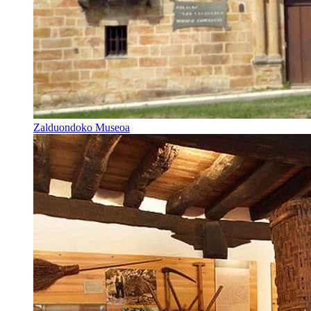
Zalduondoko Museoa