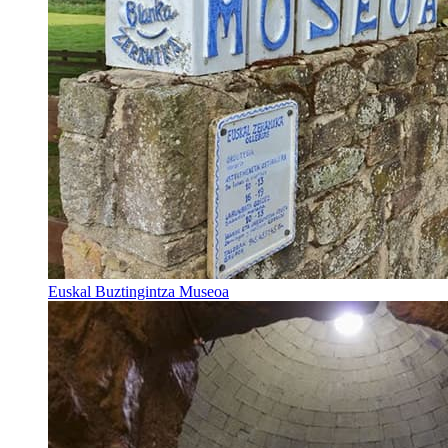
Euskal Buztingintza Museoa