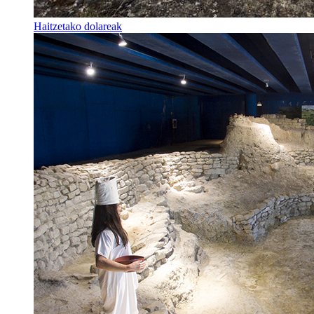
Haitzetako dolareak