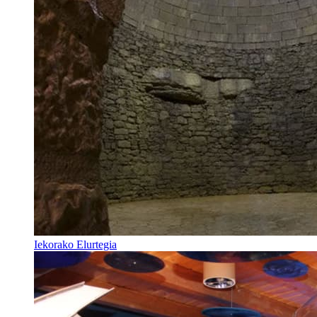
Iekorako Elurtegia