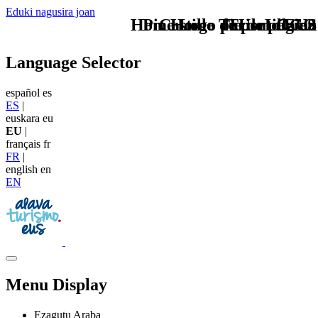
Eduki nagusira joan
Home Logo pie de página
Pie Home Turismo EUS
Castillo de portilla eu
TU - LOGO
Language Selector
español
es
ES
|
euskara
eu
EU
|
français
fr
FR
|
english
en
EN
Menu Display
Ezagutu Araba