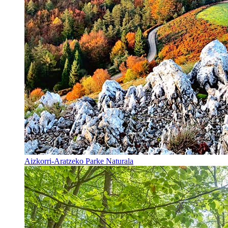
Aizkorri-Aratzeko Parke Naturala