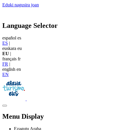
Eduki nagusira joan
Language Selector
español
es
ES
|
euskara
eu
EU
|
français
fr
FR
|
english
en
EN
Menu Display
Ezagutu Araba