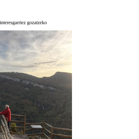
 interesgarriez gozatzeko