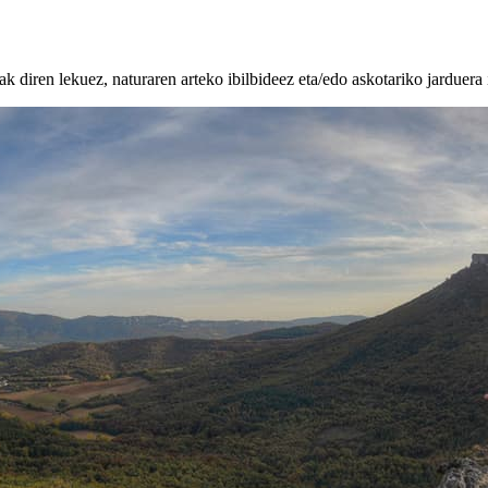
k diren lekuez, naturaren arteko ibilbideez eta/edo askotariko jarduera