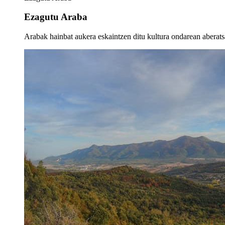
Ezagutu Araba
Arabak hainbat aukera eskaintzen ditu kultura ondarean aberatsa