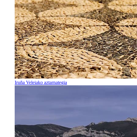
Iruña Veleiako aztarnategia