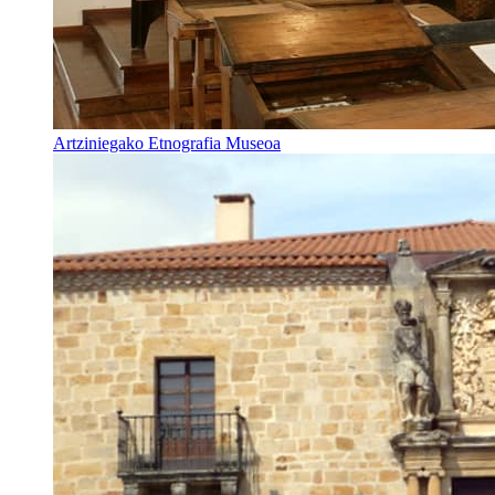
Artziniegako Etnografia Museoa