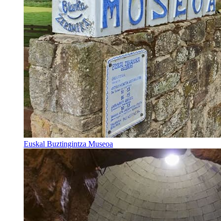
Euskal Buztingintza Museoa