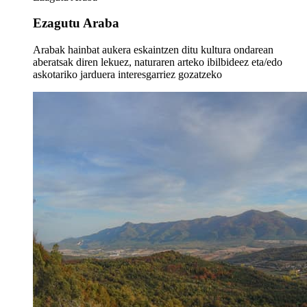
Ezagutu Araba
Arabak hainbat aukera eskaintzen ditu kultura ondarean
aberatsak diren lekuez, naturaren arteko ibilbideez eta/edo
askotariko jarduera interesgarriez gozatzeko