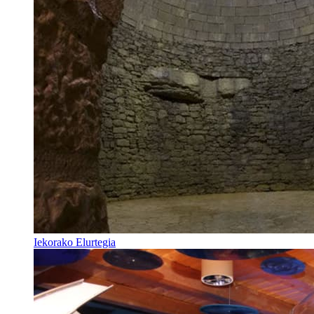
Iekorako Elurtegia