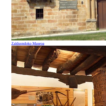
Zalduondoko Museoa