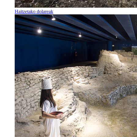
Haitzetako dolareak