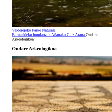
Valderejoko Parke Naturala
Barnealdeko hondartzak
Añanako Gatz Arana
Ondare
Arkeologikoa
Ondare Arkeologikoa