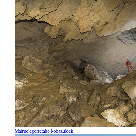
Mairuelegorretako kobazuloak