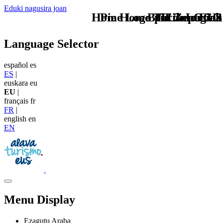
Eduki nagusira joan
Home Logo pie de página
Pie Home Turismo EUS
BTT Zentroak
TU - LOGO
Language Selector
español
es
ES
|
euskara
eu
EU
|
français
fr
FR
|
english
en
EN
Menu Display
Ezagutu Araba