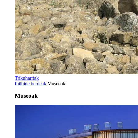
Trikuharriak
Ibilbide berdeak
Museoak
Museoak