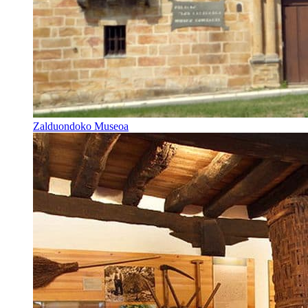
Zalduondoko Museoa