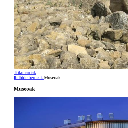
Trikuharriak
Ibilbide berdeak
Museoak
Museoak