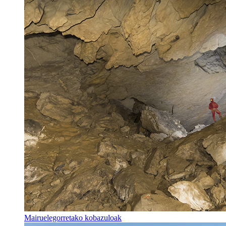
Mairuelegorretako kobazuloak