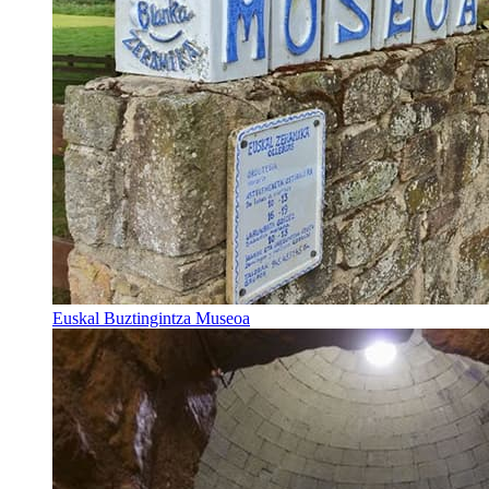
Euskal Buztingintza Museoa