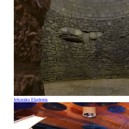
Iekorako Elurtegia