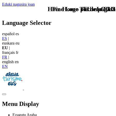
Eduki nagusira joan
Home Logo pie de página
Pie Home Turismo EUS
TU - LOGO
Language Selector
español
es
ES
|
euskara
eu
EU
|
français
fr
FR
|
english
en
EN
Menu Display
Ezagutu Araba