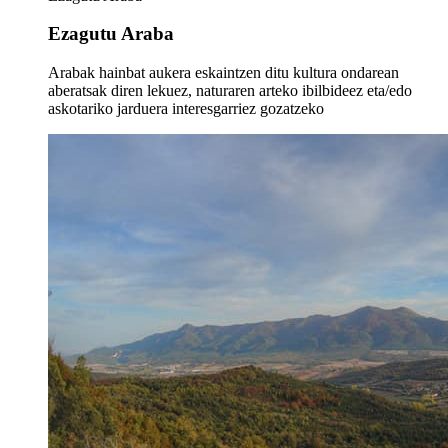
Ezagutu Araba
Arabak hainbat aukera eskaintzen ditu kultura ondarean
aberatsak diren lekuez, naturaren arteko ibilbideez eta/edo
askotariko jarduera interesgarriez gozatzeko