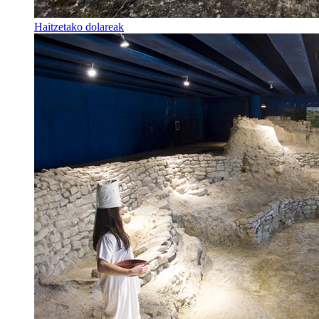
Haitzetako dolareak