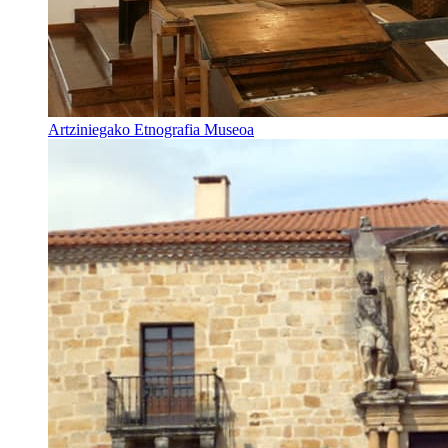
Artziniegako Etnografia Museoa