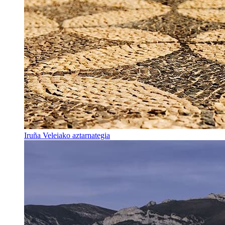
Iruña Veleiako aztarnategia