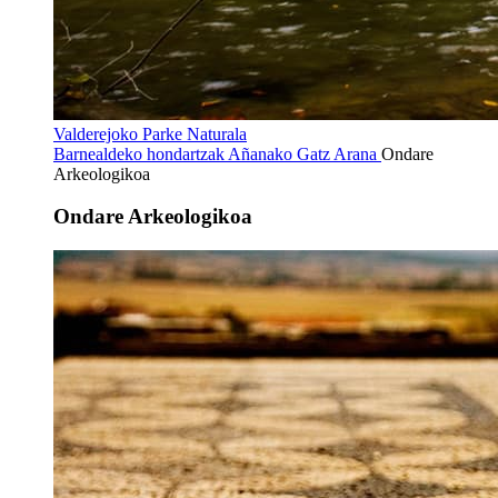
Valderejoko Parke Naturala
Barnealdeko hondartzak
Añanako Gatz Arana
Ondare
Arkeologikoa
Ondare Arkeologikoa