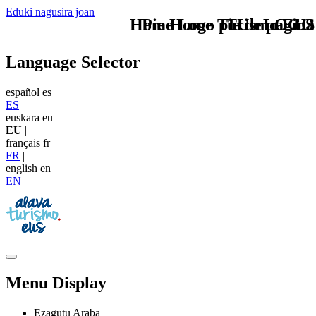
Eduki nagusira joan
Home Logo pie de página
Pie Home Turismo EUS
TU - LOGO
Language Selector
español
es
ES
|
euskara
eu
EU
|
français
fr
FR
|
english
en
EN
Menu Display
Ezagutu Araba