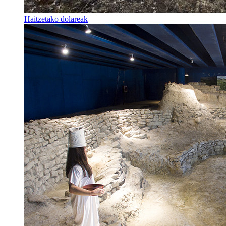
Haitzetako dolareak