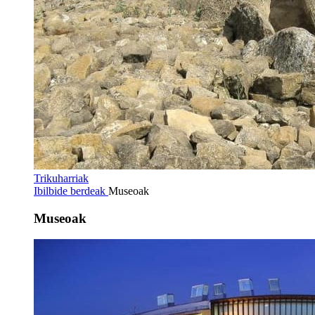
Trikuharriak
Ibilbide berdeak
Museoak
Museoak