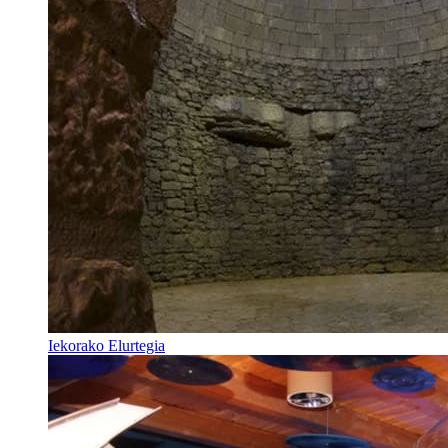
Iekorako Elurtegia