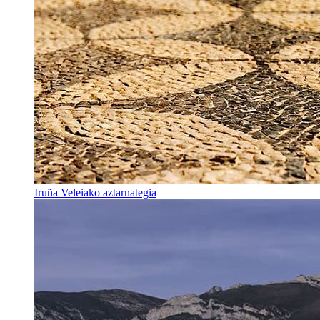
Iruña Veleiako aztarnategia