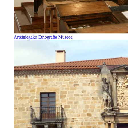
Artziniegako Etnografia Museoa