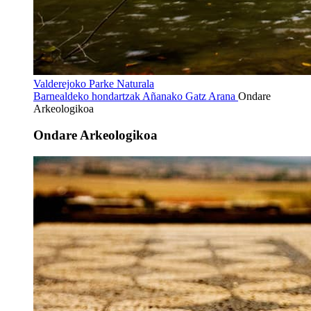
Valderejoko Parke Naturala
Barnealdeko hondartzak
Añanako Gatz Arana
Ondare
Arkeologikoa
Ondare Arkeologikoa