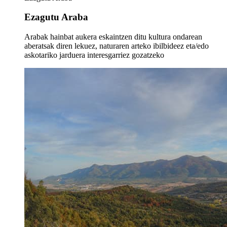
Ezagutu Araba
Arabak hainbat aukera eskaintzen ditu kultura ondarean
aberatsak diren lekuez, naturaren arteko ibilbideez eta/edo
askotariko jarduera interesgarriez gozatzeko