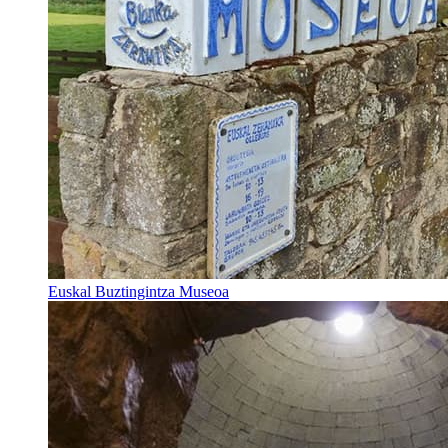
Euskal Buztingintza Museoa