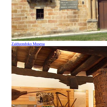
Zalduondoko Museoa