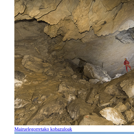
Mairuelegorretako kobazuloak