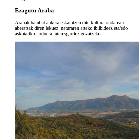
Ezagutu Araba
Arabak hainbat aukera eskaintzen ditu kultura ondarean
aberatsak diren lekuez, naturaren arteko ibilbideez eta/edo
askotariko jarduera interesgarriez gozatzeko