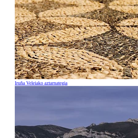
Iruña Veleiako aztarnategia