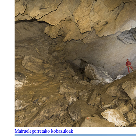
Mairuelegorretako kobazuloak