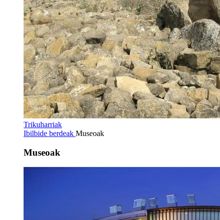
Trikuharriak
Ibilbide berdeak
Museoak
Museoak