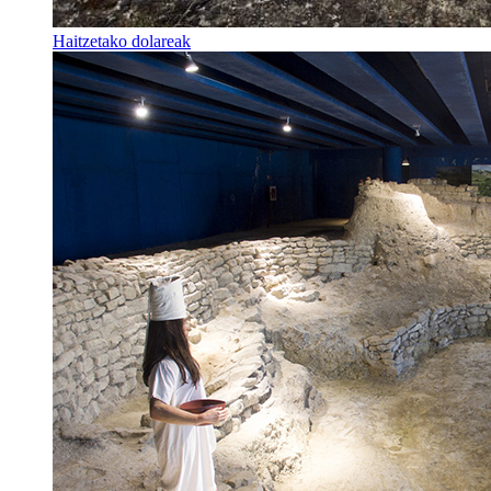
Haitzetako dolareak