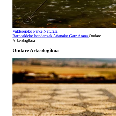
Valderejoko Parke Naturala
Barnealdeko hondartzak
Añanako Gatz Arana
Ondare
Arkeologikoa
Ondare Arkeologikoa