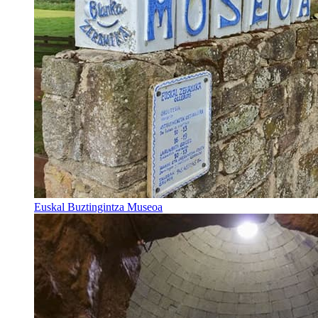
Euskal Buztingintza Museoa