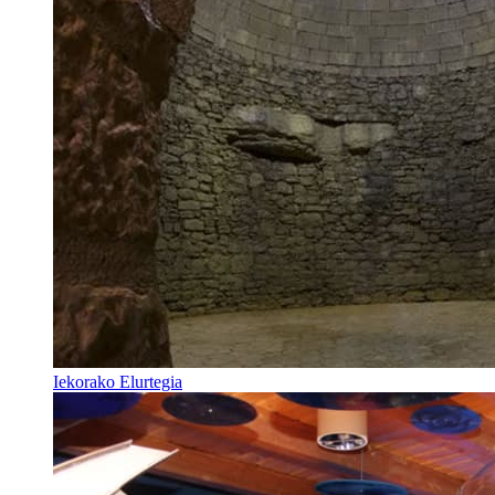
Iekorako Elurtegia