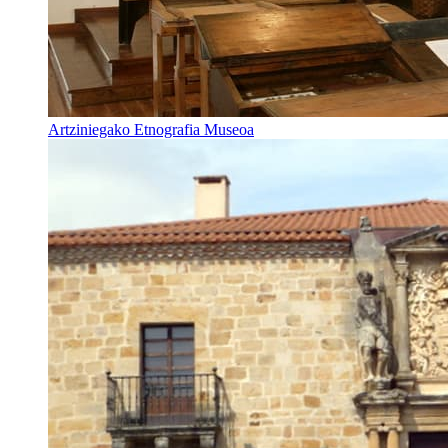
Artziniegako Etnografia Museoa