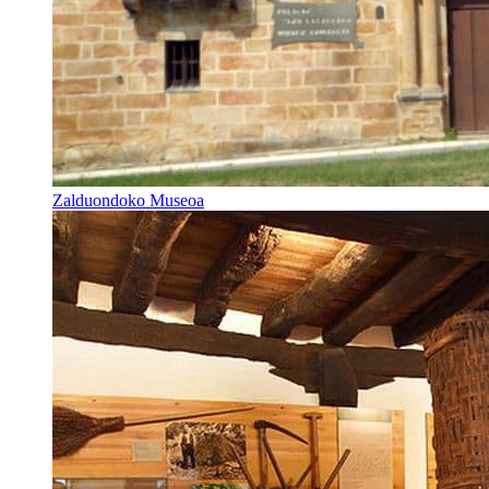
Zalduondoko Museoa