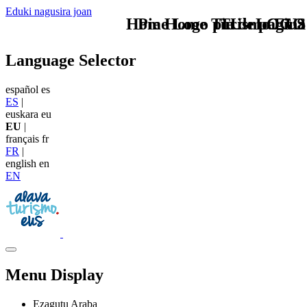
Eduki nagusira joan
Home Logo pie de página
Pie Home Turismo EUS
TU - LOGO
Language Selector
español
es
ES
|
euskara
eu
EU
|
français
fr
FR
|
english
en
EN
Menu Display
Ezagutu Araba