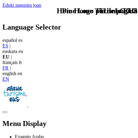
Eduki nagusira joan
Home Logo pie de página
Pie Home Turismo EUS
TU - LOGO
Language Selector
español
es
ES
|
euskara
eu
EU
|
français
fr
FR
|
english
en
EN
Menu Display
Ezagutu Araba