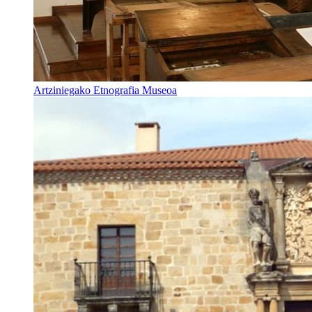
Artziniegako Etnografia Museoa