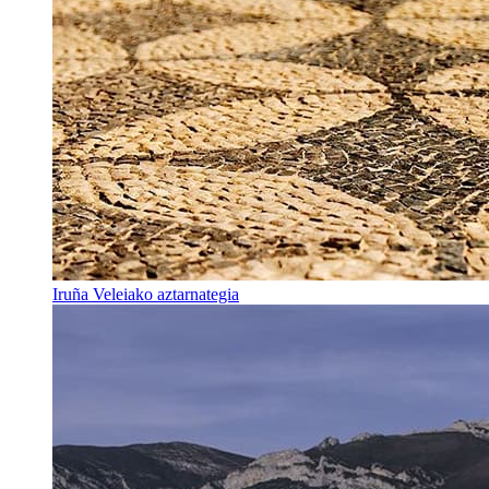
Iruña Veleiako aztarnategia