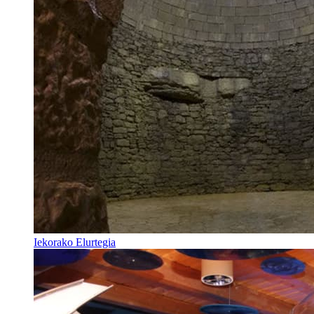
Iekorako Elurtegia