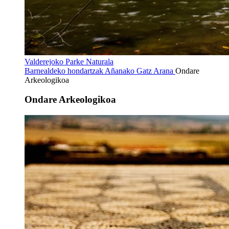
Valderejoko Parke Naturala
Barnealdeko hondartzak
Añanako Gatz Arana
Ondare
Arkeologikoa
Ondare Arkeologikoa