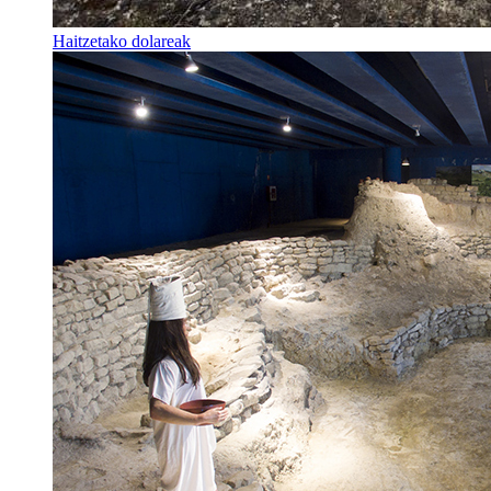
Haitzetako dolareak