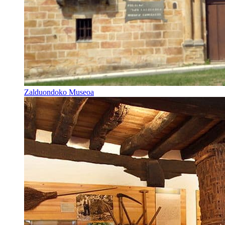
Zalduondoko Museoa