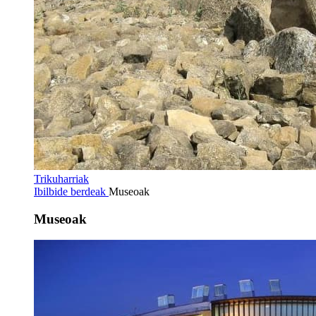
Trikuharriak
Ibilbide berdeak
Museoak
Museoak