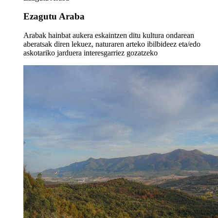
Ezagutu Araba
Arabak hainbat aukera eskaintzen ditu kultura ondarean
aberatsak diren lekuez, naturaren arteko ibilbideez eta/edo
askotariko jarduera interesgarriez gozatzeko