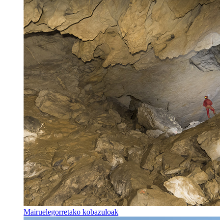
Mairuelegorretako kobazuloak