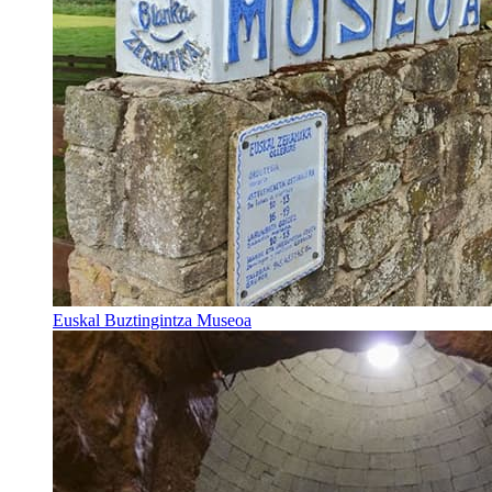
Euskal Buztingintza Museoa