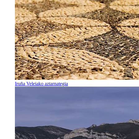
Iruña Veleiako aztarnategia