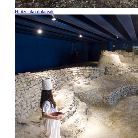
Haitzetako dolareak