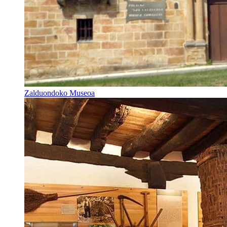
Zalduondoko Museoa