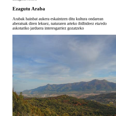
Ezagutu Araba
Arabak hainbat aukera eskaintzen ditu kultura ondarean
aberatsak diren lekuez, naturaren arteko ibilbideez eta/edo
askotariko jarduera interesgarriez gozatzeko