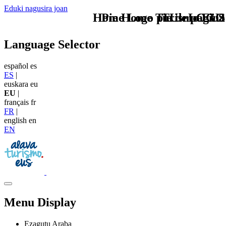
Eduki nagusira joan
Home Logo pie de página
Pie Home Turismo EUS
TU - LOGO
Language Selector
español
es
ES
|
euskara
eu
EU
|
français
fr
FR
|
english
en
EN
Menu Display
Ezagutu Araba