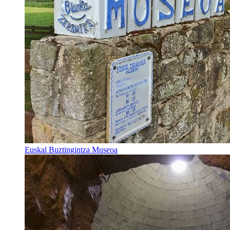
Euskal Buztingintza Museoa