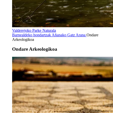
Valderejoko Parke Naturala
Barnealdeko hondartzak
Añanako Gatz Arana
Ondare
Arkeologikoa
Ondare Arkeologikoa