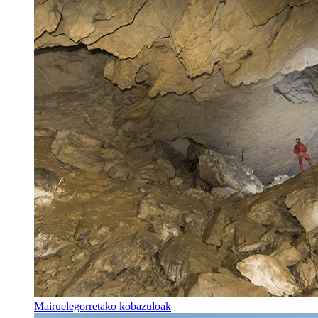
Mairuelegorretako kobazuloak