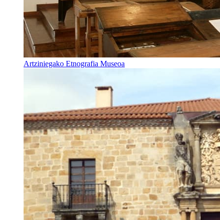
Artziniegako Etnografia Museoa