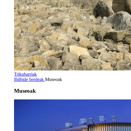
Trikuharriak
Ibilbide berdeak
Museoak
Museoak