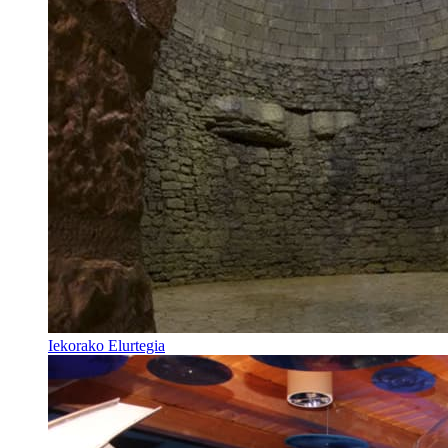
Iekorako Elurtegia