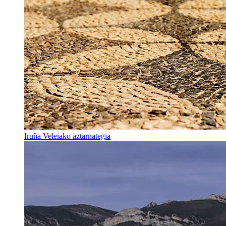
Iruña Veleiako aztarnategia