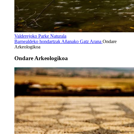
Valderejoko Parke Naturala
Barnealdeko hondartzak
Añanako Gatz Arana
Ondare
Arkeologikoa
Ondare Arkeologikoa