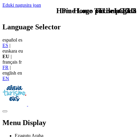
Eduki nagusira joan
Home Logo pie de página
Pie Home Turismo EUS
TU - LOGO
Language Selector
español
es
ES
|
euskara
eu
EU
|
français
fr
FR
|
english
en
EN
Menu Display
Ezagutu Araba