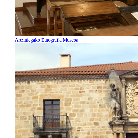
Artziniegako Etnografia Museoa