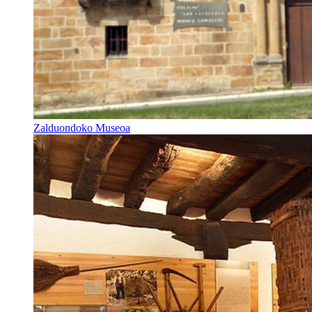
Zalduondoko Museoa