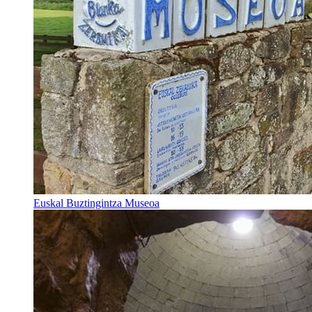
Euskal Buztingintza Museoa