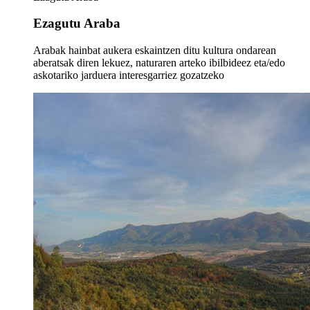
Ezagutu Araba
Arabak hainbat aukera eskaintzen ditu kultura ondarean
aberatsak diren lekuez, naturaren arteko ibilbideez eta/edo
askotariko jarduera interesgarriez gozatzeko