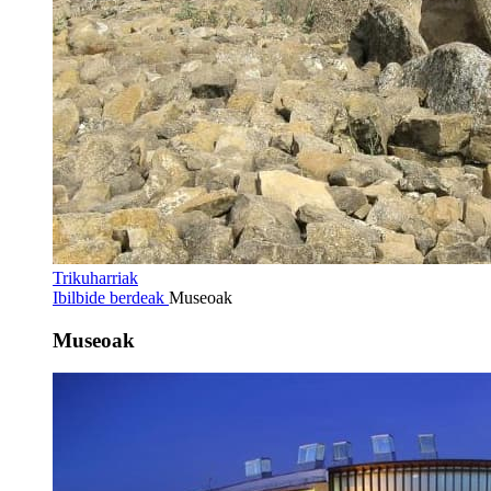
Trikuharriak
Ibilbide berdeak
Museoak
Museoak