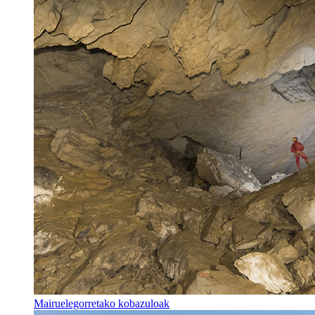
Mairuelegorretako kobazuloak