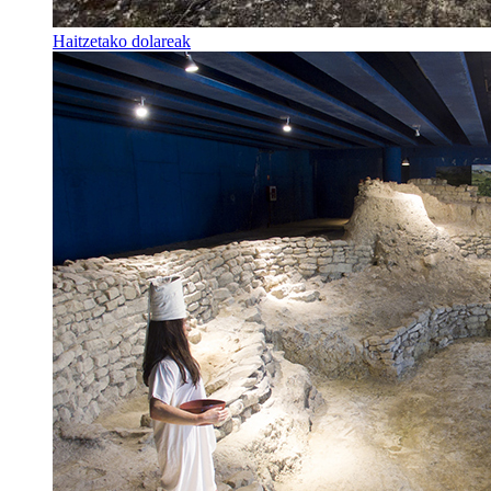
Haitzetako dolareak