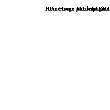
Home Logo pie de página
Pie Home Turismo EUS
TU - LOGO