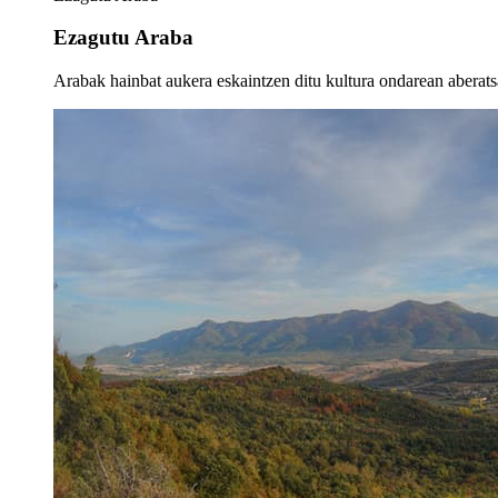
Ezagutu Araba
Arabak hainbat aukera eskaintzen ditu kultura ondarean aberatsa