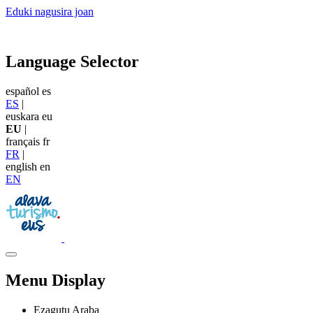
Eduki nagusira joan
Language Selector
español
es
ES
|
euskara
eu
EU
|
français
fr
FR
|
english
en
EN
Menu Display
Ezagutu Araba