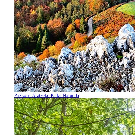
Aizkorri-Aratzeko Parke Naturala