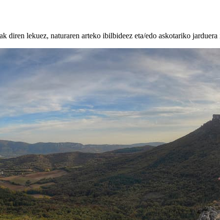
k diren lekuez, naturaren arteko ibilbideez eta/edo askotariko jarduera