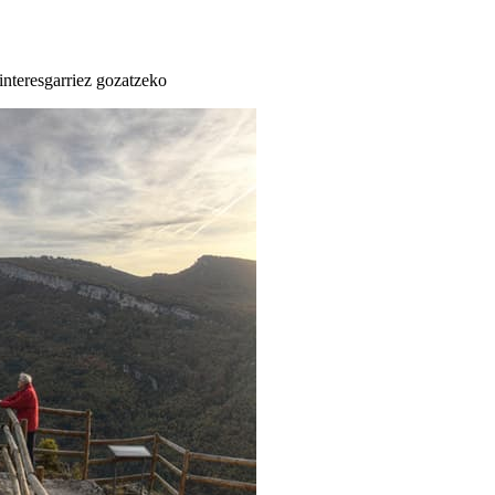
 interesgarriez gozatzeko