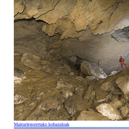
Mairuelegorretako kobazuloak