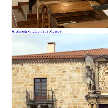
Artziniegako Etnografia Museoa