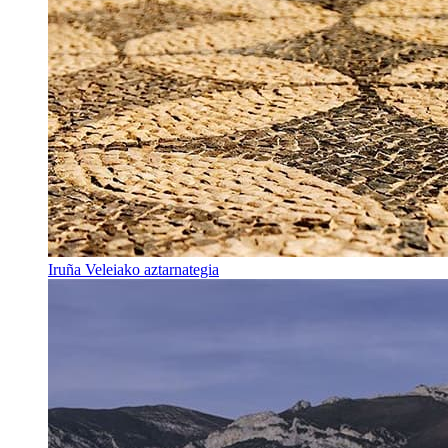
Iruña Veleiako aztarnategia