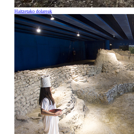
Haitzetako dolareak