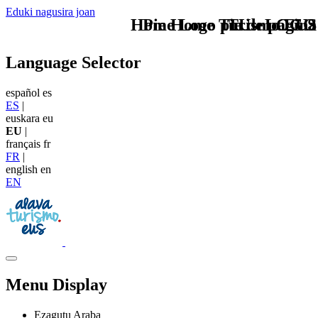
Eduki nagusira joan
Home Logo pie de página
Pie Home Turismo EUS
TU - LOGO
Language Selector
español
es
ES
|
euskara
eu
EU
|
français
fr
FR
|
english
en
EN
Menu Display
Ezagutu Araba