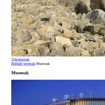
Trikuharriak
Ibilbide berdeak
Museoak
Museoak