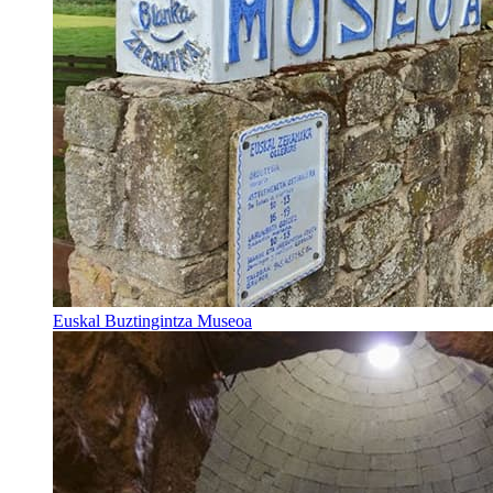
Euskal Buztingintza Museoa