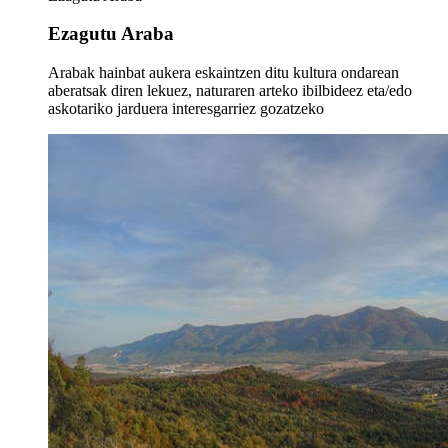
Ezagutu Araba
Arabak hainbat aukera eskaintzen ditu kultura ondarean
aberatsak diren lekuez, naturaren arteko ibilbideez eta/edo
askotariko jarduera interesgarriez gozatzeko