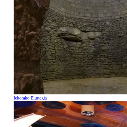
Iekorako Elurtegia