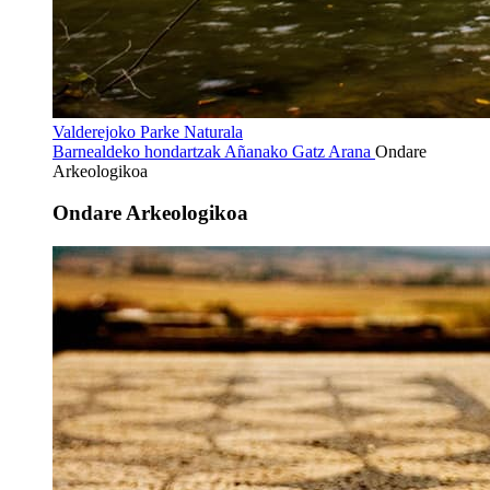
Valderejoko Parke Naturala
Barnealdeko hondartzak
Añanako Gatz Arana
Ondare
Arkeologikoa
Ondare Arkeologikoa