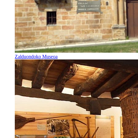
Zalduondoko Museoa