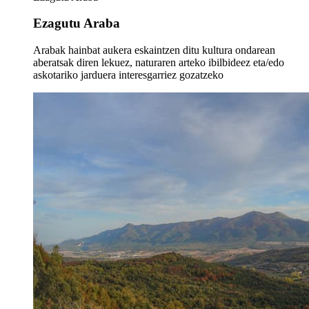
Ezagutu Araba
Arabak hainbat aukera eskaintzen ditu kultura ondarean
aberatsak diren lekuez, naturaren arteko ibilbideez eta/edo
askotariko jarduera interesgarriez gozatzeko