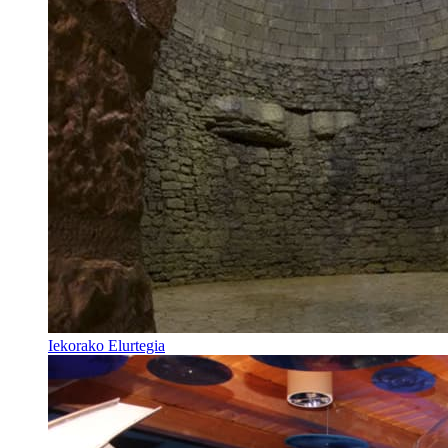
Iekorako Elurtegia