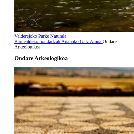
Valderejoko Parke Naturala
Barnealdeko hondartzak
Añanako Gatz Arana
Ondare
Arkeologikoa
Ondare Arkeologikoa