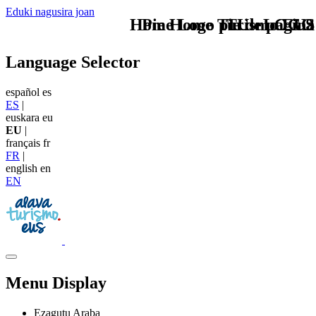
Eduki nagusira joan
Home Logo pie de página
Pie Home Turismo EUS
TU - LOGO
Language Selector
español
es
ES
|
euskara
eu
EU
|
français
fr
FR
|
english
en
EN
Menu Display
Ezagutu Araba