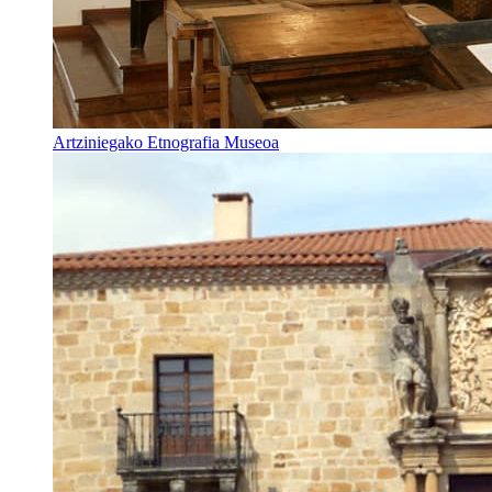
Artziniegako Etnografia Museoa