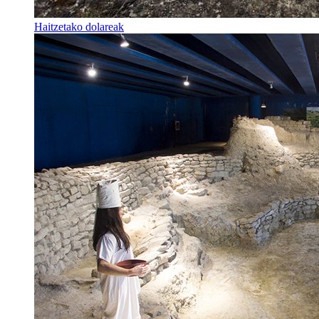
Haitzetako dolareak