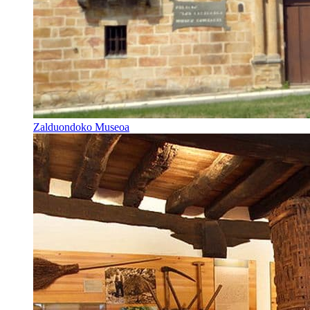
Zalduondoko Museoa