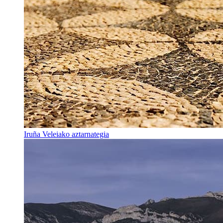
Iruña Veleiako aztarnategia