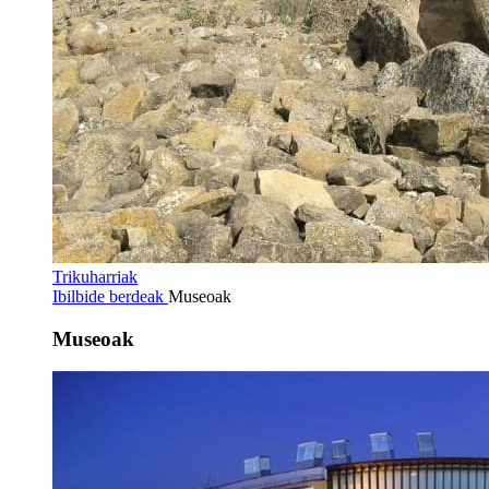
Trikuharriak
Ibilbide berdeak
Museoak
Museoak