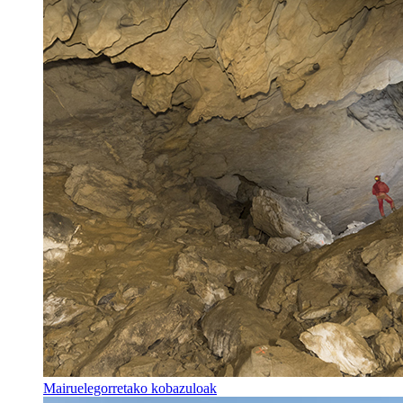
Mairuelegorretako kobazuloak