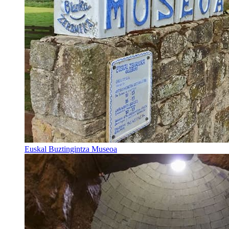
Euskal Buztingintza Museoa