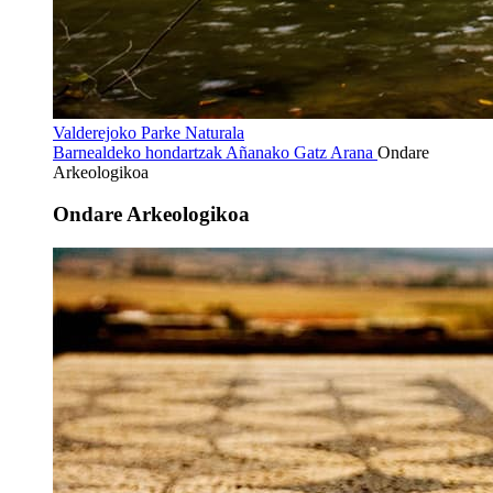
Valderejoko Parke Naturala
Barnealdeko hondartzak
Añanako Gatz Arana
Ondare
Arkeologikoa
Ondare Arkeologikoa