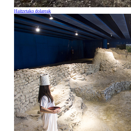
Haitzetako dolareak