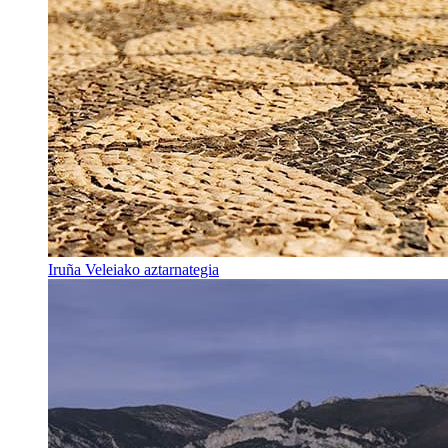
Iruña Veleiako aztarnategia