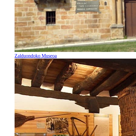
Zalduondoko Museoa