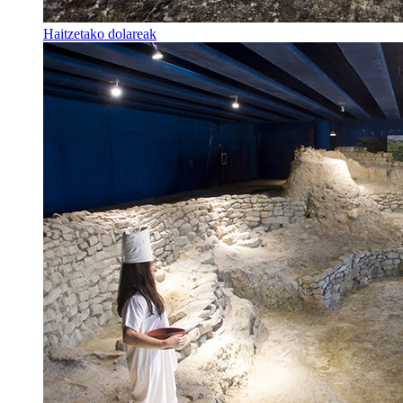
Haitzetako dolareak