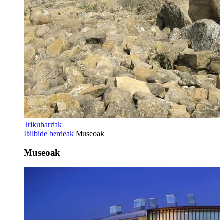
Trikuharriak
Ibilbide berdeak
Museoak
Museoak