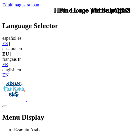
Eduki nagusira joan
Home Logo pie de página
Pie Home Turismo EUS
TU - LOGO
Language Selector
español
es
ES
|
euskara
eu
EU
|
français
fr
FR
|
english
en
EN
Menu Display
Ezagutu Araba