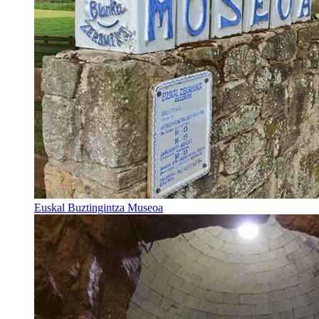
Euskal Buztingintza Museoa