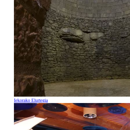
Iekorako Elurtegia