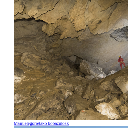
Mairuelegorretako kobazuloak