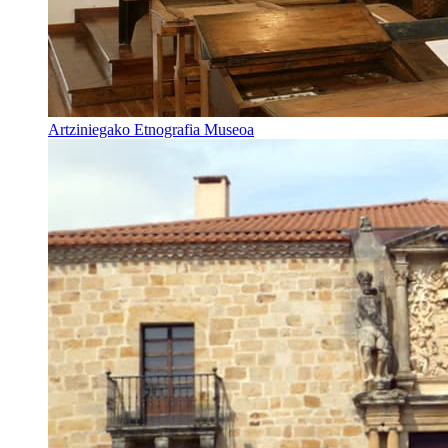
Artziniegako Etnografia Museoa