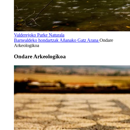
Valderejoko Parke Naturala
Barnealdeko hondartzak
Añanako Gatz Arana
Ondare
Arkeologikoa
Ondare Arkeologikoa