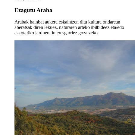
Ezagutu Araba
Arabak hainbat aukera eskaintzen ditu kultura ondarean
aberatsak diren lekuez, naturaren arteko ibilbideez eta/edo
askotariko jarduera interesgarriez gozatzeko