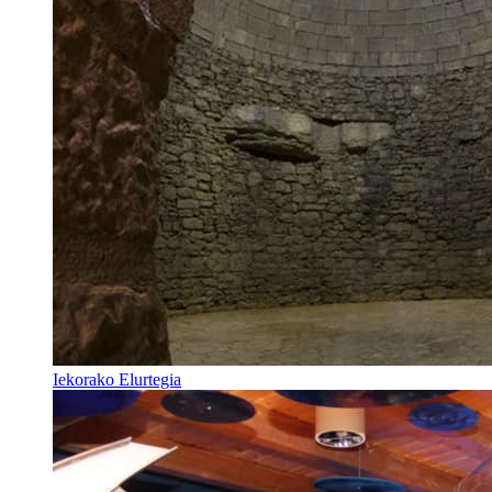
Iekorako Elurtegia