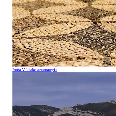
Iruña Veleiako aztarnategia