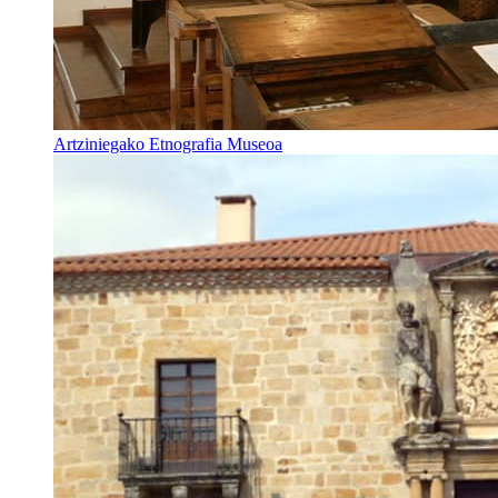
Artziniegako Etnografia Museoa