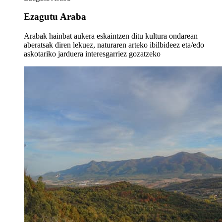
Ezagutu Araba
Arabak hainbat aukera eskaintzen ditu kultura ondarean
aberatsak diren lekuez, naturaren arteko ibilbideez eta/edo
askotariko jarduera interesgarriez gozatzeko