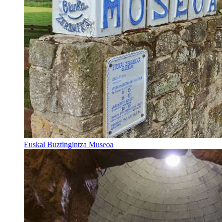
Euskal Buztingintza Museoa