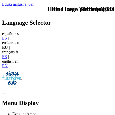
Eduki nagusira joan
Home Logo pie de página
Pie Home Turismo EUS
TU - LOGO
Language Selector
español
es
ES
|
euskara
eu
EU
|
français
fr
FR
|
english
en
EN
Menu Display
Ezagutu Araba