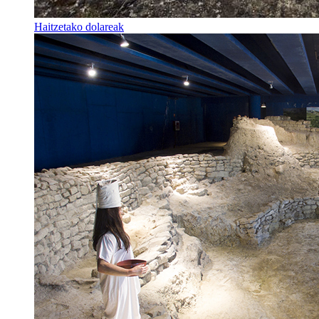
Haitzetako dolareak