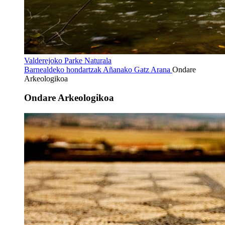
Valderejoko Parke Naturala
Barnealdeko hondartzak
Añanako Gatz Arana
Ondare
Arkeologikoa
Ondare Arkeologikoa