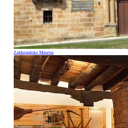
Zalduondoko Museoa