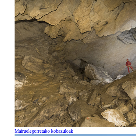
Mairuelegorretako kobazuloak