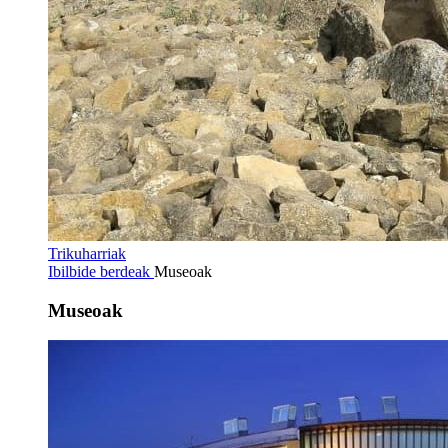
Trikuharriak
Ibilbide berdeak
Museoak
Museoak