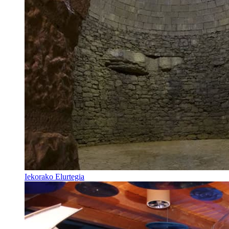
Iekorako Elurtegia