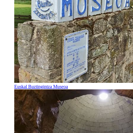
Euskal Buztingintza Museoa