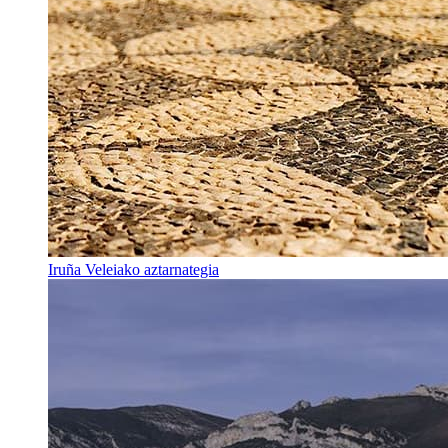
Iruña Veleiako aztarnategia