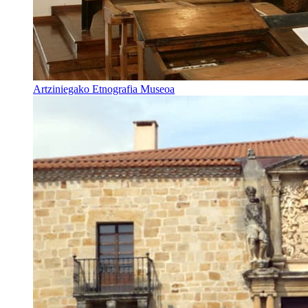
Artziniegako Etnografia Museoa