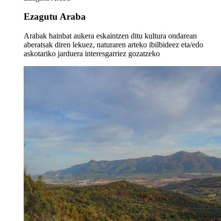
Ezagutu Araba
Arabak hainbat aukera eskaintzen ditu kultura ondarean
aberatsak diren lekuez, naturaren arteko ibilbideez eta/edo
askotariko jarduera interesgarriez gozatzeko