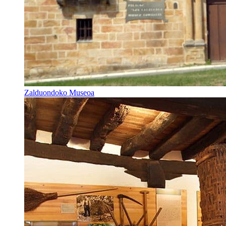
Zalduondoko Museoa