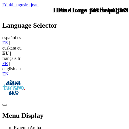
Eduki nagusira joan
Home Logo pie de página
Pie Home Turismo EUS
TU - LOGO
Language Selector
español
es
ES
|
euskara
eu
EU
|
français
fr
FR
|
english
en
EN
Menu Display
Ezagutu Araba