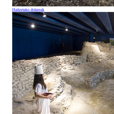
Haitzetako dolareak