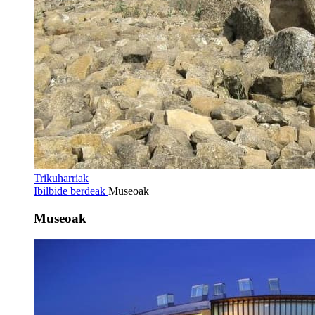
Trikuharriak
Ibilbide berdeak
Museoak
Museoak