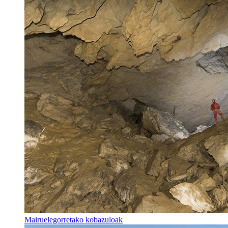
Mairuelegorretako kobazuloak