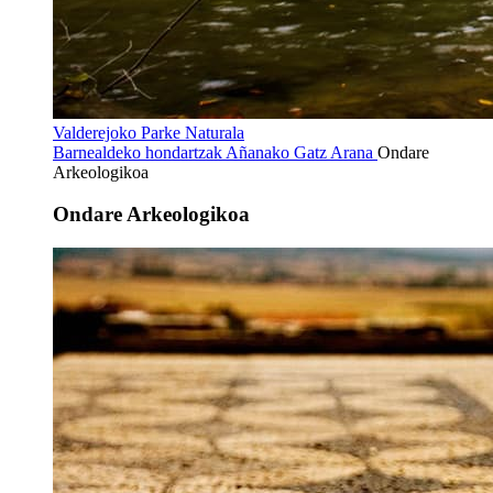
Valderejoko Parke Naturala
Barnealdeko hondartzak
Añanako Gatz Arana
Ondare
Arkeologikoa
Ondare Arkeologikoa