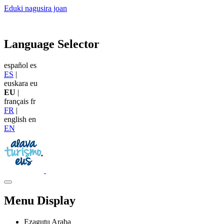
Eduki nagusira joan
Language Selector
español
es
ES
|
euskara
eu
EU
|
français
fr
FR
|
english
en
EN
Menu Display
Ezagutu Araba