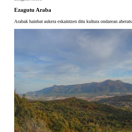
Ezagutu Araba
Arabak hainbat aukera eskaintzen ditu kultura ondarean aberatsa