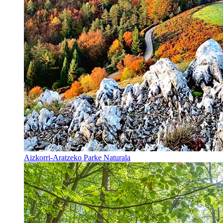
Aizkorri-Aratzeko Parke Naturala