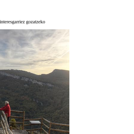
 interesgarriez gozatzeko