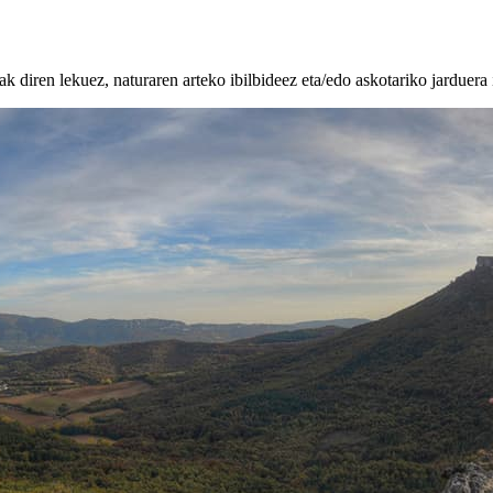
k diren lekuez, naturaren arteko ibilbideez eta/edo askotariko jarduera