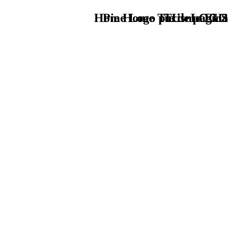
Home Logo pie de página
Pie Home Turismo EUS
TU - LOGO