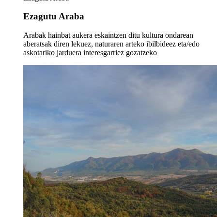
Ezagutu Araba
Arabak hainbat aukera eskaintzen ditu kultura ondarean
aberatsak diren lekuez, naturaren arteko ibilbideez eta/edo
askotariko jarduera interesgarriez gozatzeko