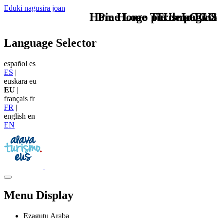
Eduki nagusira joan
Home Logo pie de página
Pie Home Turismo EUS
TU - LOGO
Language Selector
español
es
ES
|
euskara
eu
EU
|
français
fr
FR
|
english
en
EN
Menu Display
Ezagutu Araba