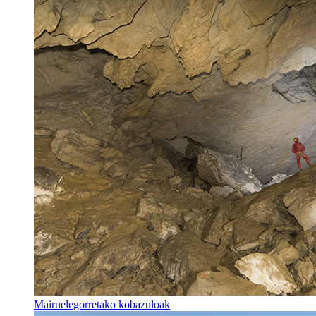
Mairuelegorretako kobazuloak