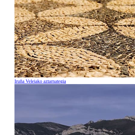
Iruña Veleiako aztarnategia