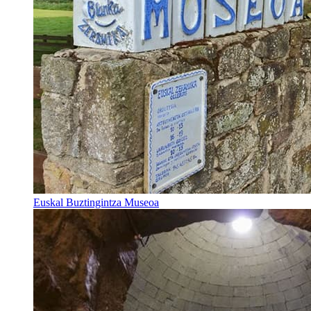
Euskal Buztingintza Museoa