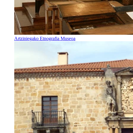
Artziniegako Etnografia Museoa