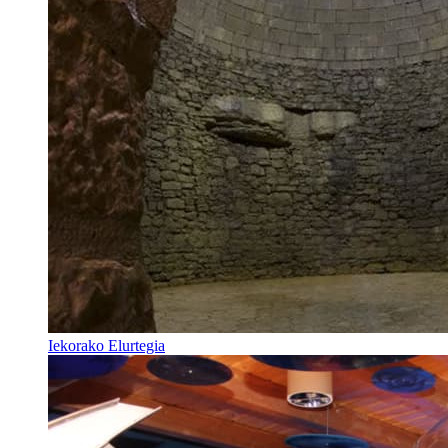
Iekorako Elurtegia