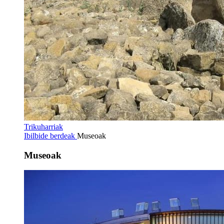
Trikuharriak
Ibilbide berdeak
Museoak
Museoak