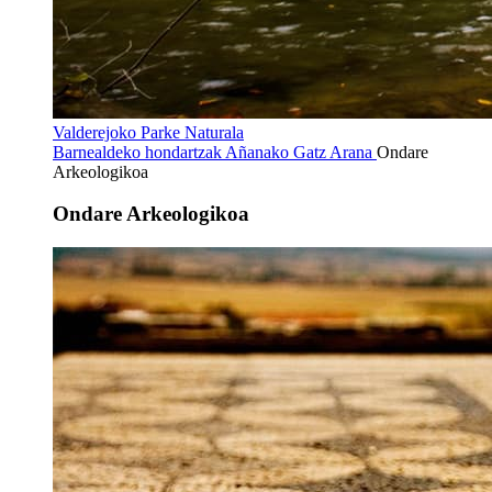
Valderejoko Parke Naturala
Barnealdeko hondartzak
Añanako Gatz Arana
Ondare
Arkeologikoa
Ondare Arkeologikoa