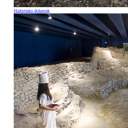
Haitzetako dolareak