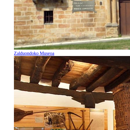
Zalduondoko Museoa