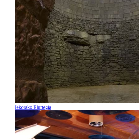
Iekorako Elurtegia