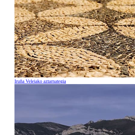
Iruña Veleiako aztarnategia