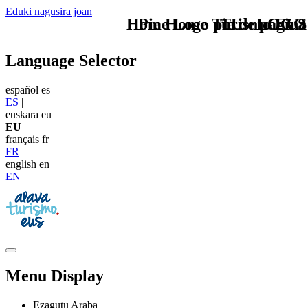
Eduki nagusira joan
Home Logo pie de página
Pie Home Turismo EUS
TU - LOGO
Language Selector
español
es
ES
|
euskara
eu
EU
|
français
fr
FR
|
english
en
EN
Menu Display
Ezagutu Araba