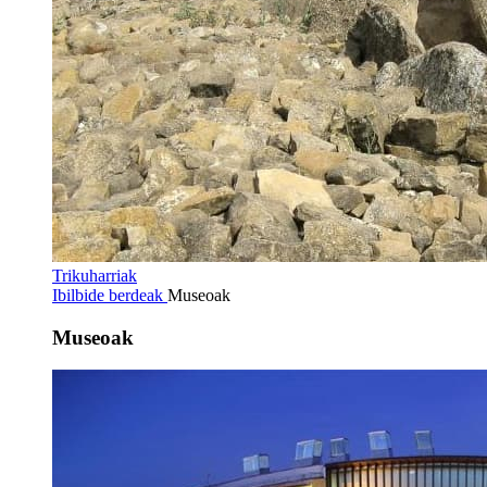
Trikuharriak
Ibilbide berdeak
Museoak
Museoak