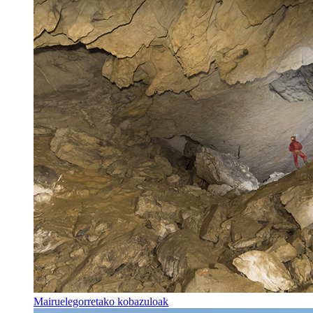
Mairuelegorretako kobazuloak