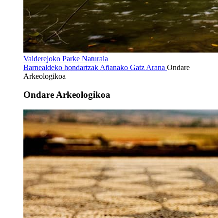
Valderejoko Parke Naturala
Barnealdeko hondartzak
Añanako Gatz Arana
Ondare
Arkeologikoa
Ondare Arkeologikoa