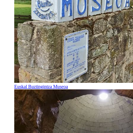
Euskal Buztingintza Museoa