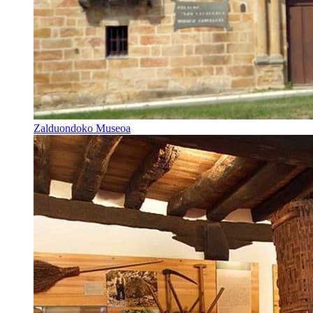
Zalduondoko Museoa