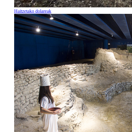
Haitzetako dolareak