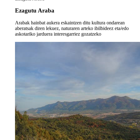
Ezagutu Araba
Arabak hainbat aukera eskaintzen ditu kultura ondarean
aberatsak diren lekuez, naturaren arteko ibilbideez eta/edo
askotariko jarduera interesgarriez gozatzeko