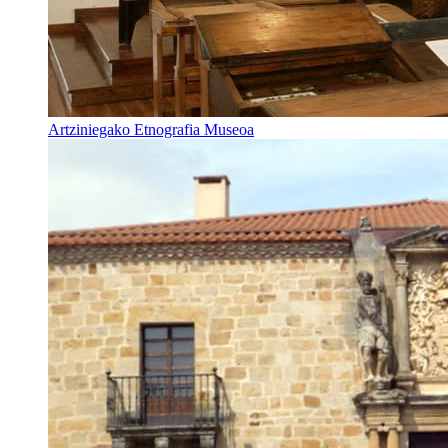
Artziniegako Etnografia Museoa