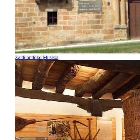
Zalduondoko Museoa