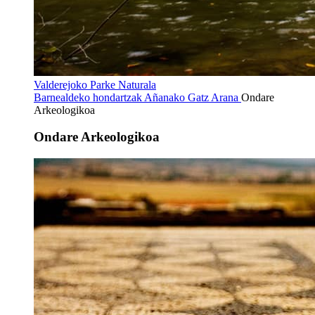
Valderejoko Parke Naturala
Barnealdeko hondartzak
Añanako Gatz Arana
Ondare
Arkeologikoa
Ondare Arkeologikoa