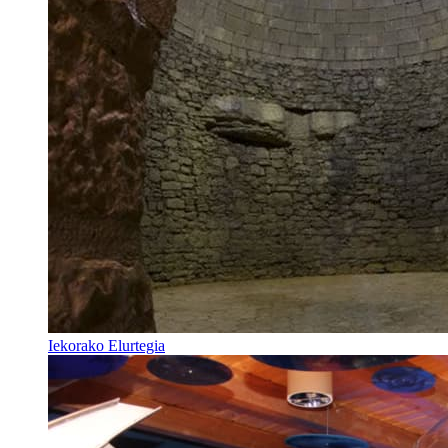
Iekorako Elurtegia