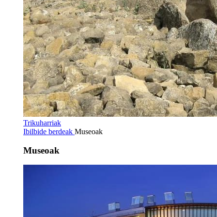
Trikuharriak
Ibilbide berdeak
Museoak
Museoak