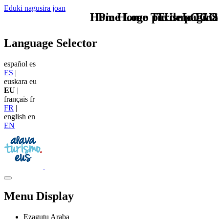
Eduki nagusira joan
Home Logo pie de página
Pie Home Turismo EUS
TU - LOGO
Language Selector
español
es
ES
|
euskara
eu
EU
|
français
fr
FR
|
english
en
EN
Menu Display
Ezagutu Araba