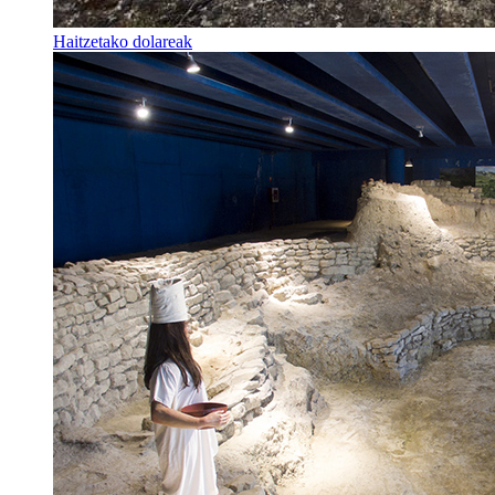
Haitzetako dolareak