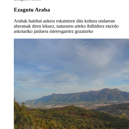
Ezagutu Araba
Arabak hainbat aukera eskaintzen ditu kultura ondarean
aberatsak diren lekuez, naturaren arteko ibilbideez eta/edo
askotariko jarduera interesgarriez gozatzeko