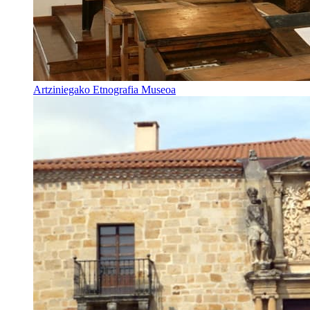
Artziniegako Etnografia Museoa