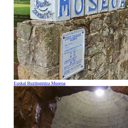
Euskal Buztingintza Museoa