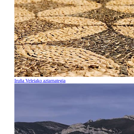
Iruña Veleiako aztarnategia