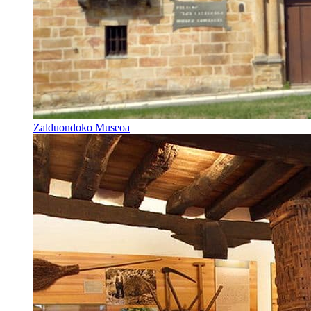
Zalduondoko Museoa