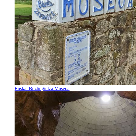
Euskal Buztingintza Museoa