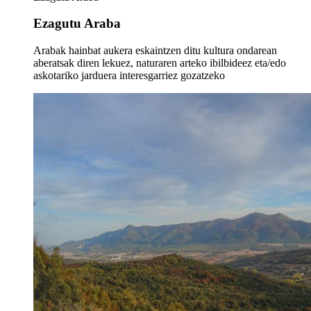
Ezagutu Araba
Arabak hainbat aukera eskaintzen ditu kultura ondarean
aberatsak diren lekuez, naturaren arteko ibilbideez eta/edo
askotariko jarduera interesgarriez gozatzeko