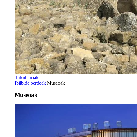
Trikuharriak
Ibilbide berdeak
Museoak
Museoak