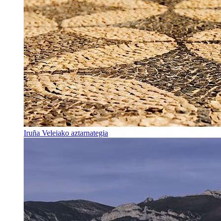
Iruña Veleiako aztarnategia