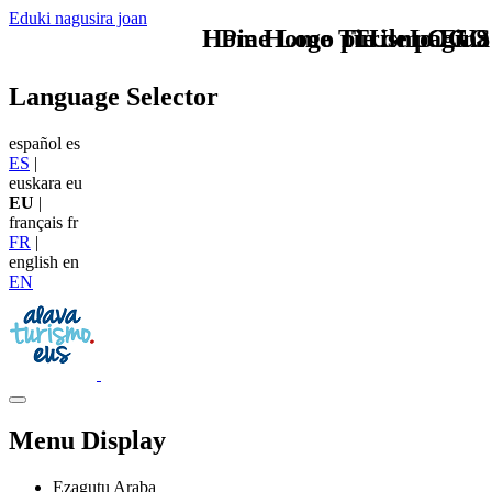
Eduki nagusira joan
Home Logo pie de página
Pie Home Turismo EUS
TU - LOGO
Language Selector
español
es
ES
|
euskara
eu
EU
|
français
fr
FR
|
english
en
EN
Menu Display
Ezagutu Araba