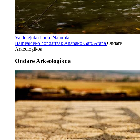
Valderejoko Parke Naturala
Barnealdeko hondartzak
Añanako Gatz Arana
Ondare
Arkeologikoa
Ondare Arkeologikoa