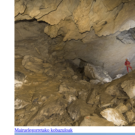
Mairuelegorretako kobazuloak