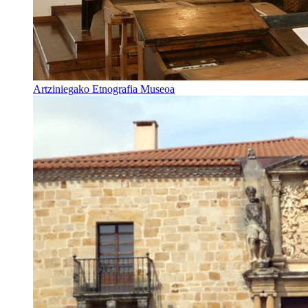
Artziniegako Etnografia Museoa