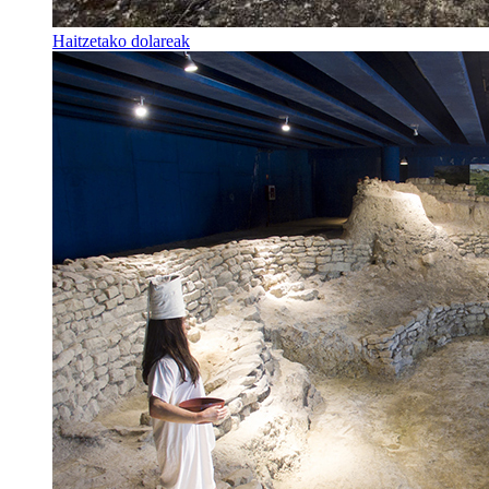
Haitzetako dolareak