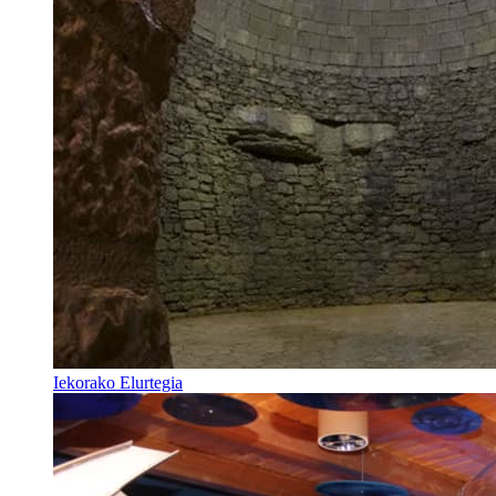
Iekorako Elurtegia