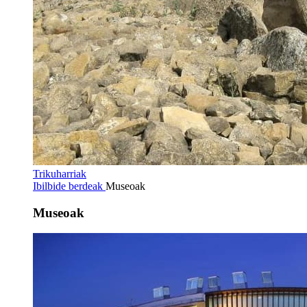
Trikuharriak
Ibilbide berdeak
Museoak
Museoak