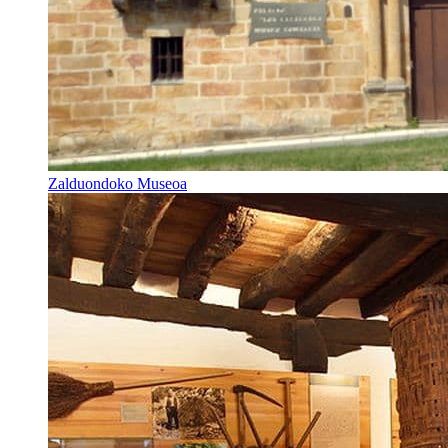
Zalduondoko Museoa