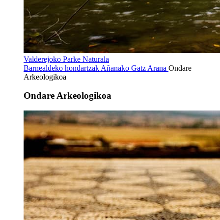
Valderejoko Parke Naturala
Barnealdeko hondartzak
Añanako Gatz Arana
Ondare
Arkeologikoa
Ondare Arkeologikoa