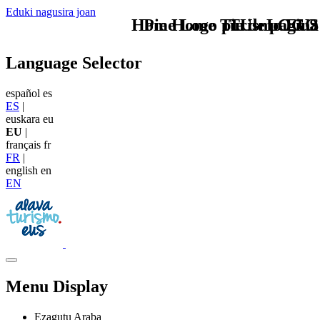
Eduki nagusira joan
Home Logo pie de página
Pie Home Turismo EUS
TU - LOGO
Language Selector
español
es
ES
|
euskara
eu
EU
|
français
fr
FR
|
english
en
EN
Menu Display
Ezagutu Araba