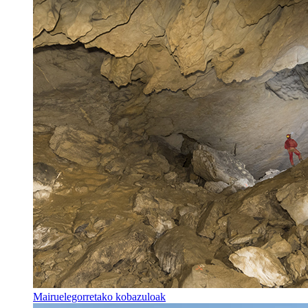
Mairuelegorretako kobazuloak