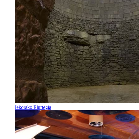
Iekorako Elurtegia