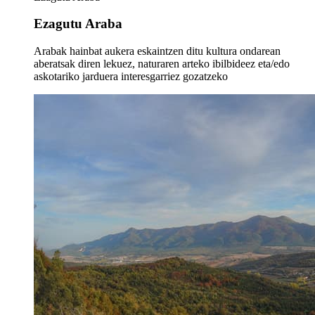
Ezagutu Araba
Arabak hainbat aukera eskaintzen ditu kultura ondarean
aberatsak diren lekuez, naturaren arteko ibilbideez eta/edo
askotariko jarduera interesgarriez gozatzeko