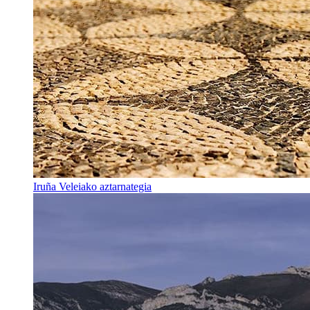
Iruña Veleiako aztarnategia