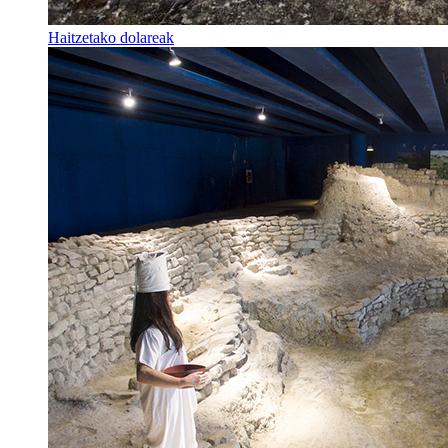
Haitzetako dolareak