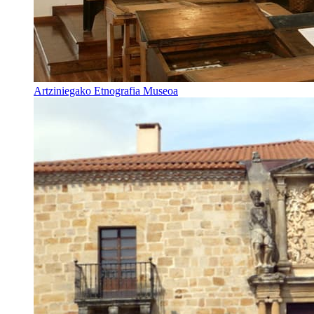
Artziniegako Etnografia Museoa