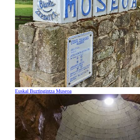
Euskal Buztingintza Museoa