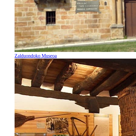
Zalduondoko Museoa