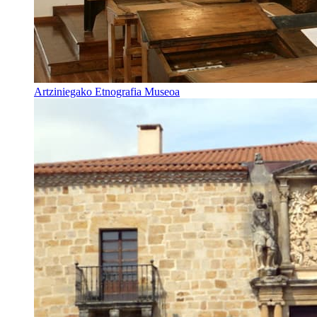
Artziniegako Etnografia Museoa