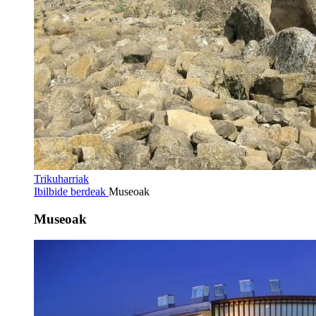
Trikuharriak
Ibilbide berdeak
Museoak
Museoak