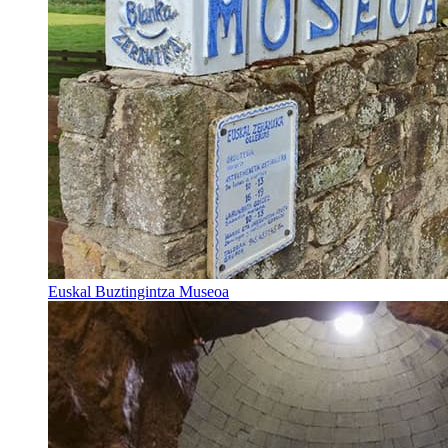
Euskal Buztingintza Museoa