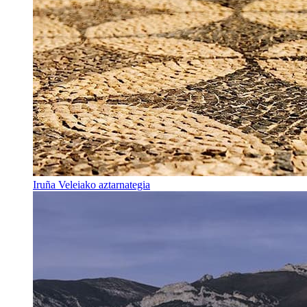
Iruña Veleiako aztarnategia