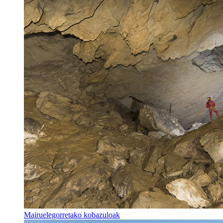
Mairuelegorretako kobazuloak