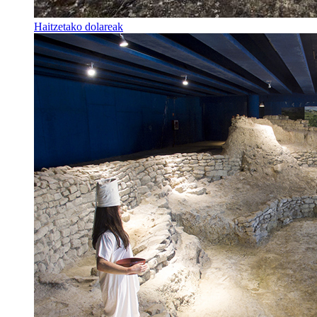
Haitzetako dolareak