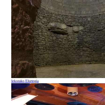
Iekorako Elurtegia