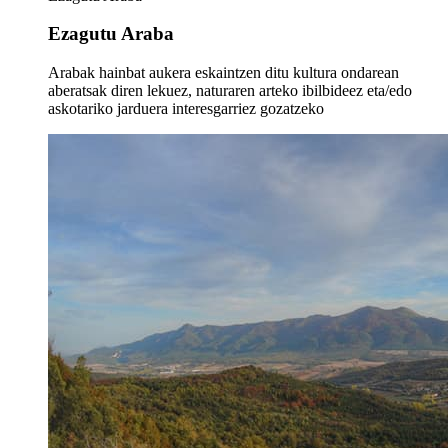
Ezagutu Araba
Arabak hainbat aukera eskaintzen ditu kultura ondarean
aberatsak diren lekuez, naturaren arteko ibilbideez eta/edo
askotariko jarduera interesgarriez gozatzeko