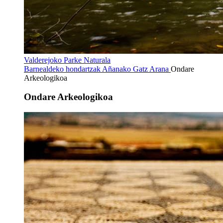
Valderejoko Parke Naturala
Barnealdeko hondartzak
Añanako Gatz Arana
Ondare
Arkeologikoa
Ondare Arkeologikoa