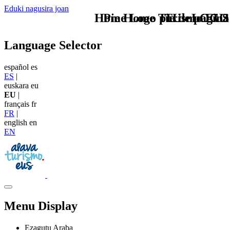
Eduki nagusira joan
Home Logo pie de página
Pie Home Turismo EUS
TU - LOGO
Language Selector
español
es
ES
|
euskara
eu
EU
|
français
fr
FR
|
english
en
EN
Menu Display
Ezagutu Araba