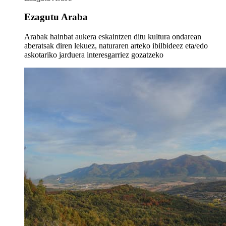
Ezagutu Araba
Arabak hainbat aukera eskaintzen ditu kultura ondarean
aberatsak diren lekuez, naturaren arteko ibilbideez eta/edo
askotariko jarduera interesgarriez gozatzeko