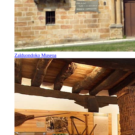
Zalduondoko Museoa