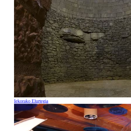
Iekorako Elurtegia