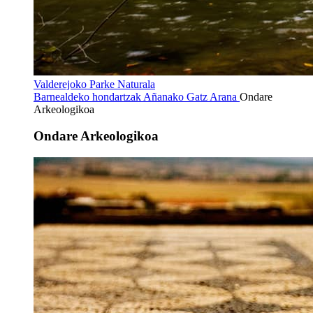
Valderejoko Parke Naturala
Barnealdeko hondartzak
Añanako Gatz Arana
Ondare
Arkeologikoa
Ondare Arkeologikoa