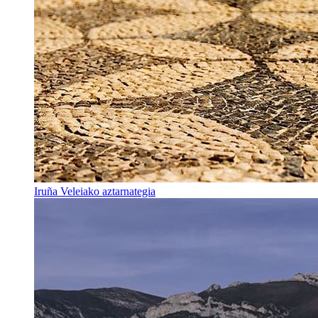
Iruña Veleiako aztarnategia