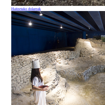
Haitzetako dolareak