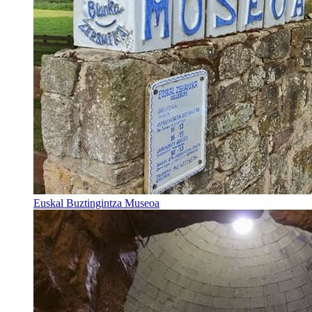
Euskal Buztingintza Museoa