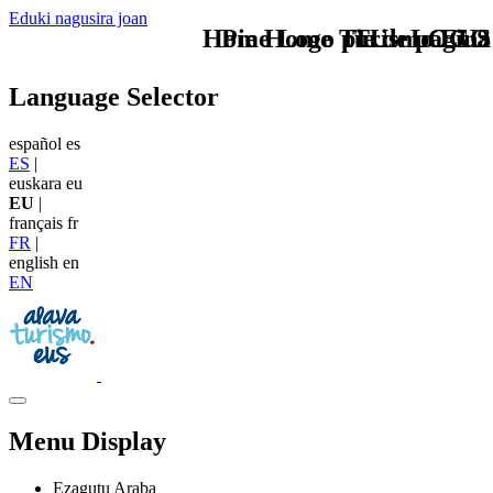
Eduki nagusira joan
Home Logo pie de página
Pie Home Turismo EUS
TU - LOGO
Language Selector
español
es
ES
|
euskara
eu
EU
|
français
fr
FR
|
english
en
EN
Menu Display
Ezagutu Araba