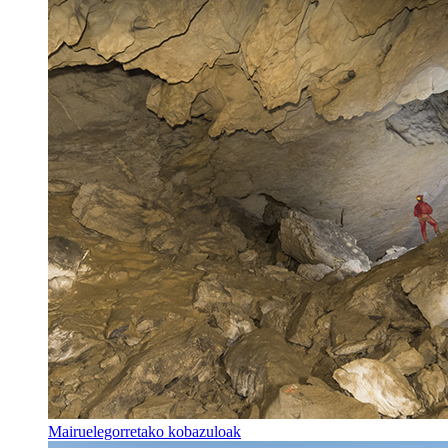
Mairuelegorretako kobazuloak