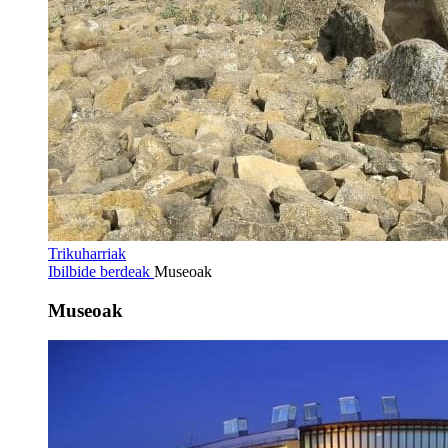
Trikuharriak
Ibilbide berdeak
Museoak
Museoak