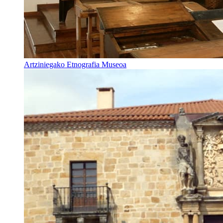
Artziniegako Etnografia Museoa