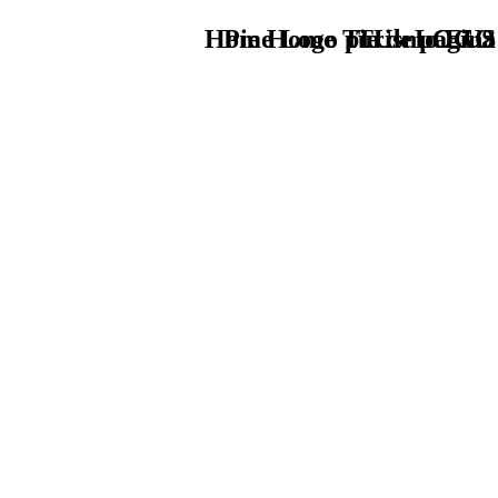
Home Logo pie de página
Pie Home Turismo EUS
TU - LOGO