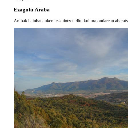
Ezagutu Araba
Arabak hainbat aukera eskaintzen ditu kultura ondarean aberatsa