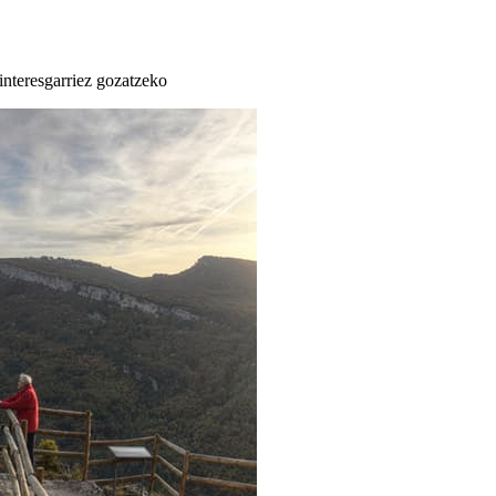
 interesgarriez gozatzeko