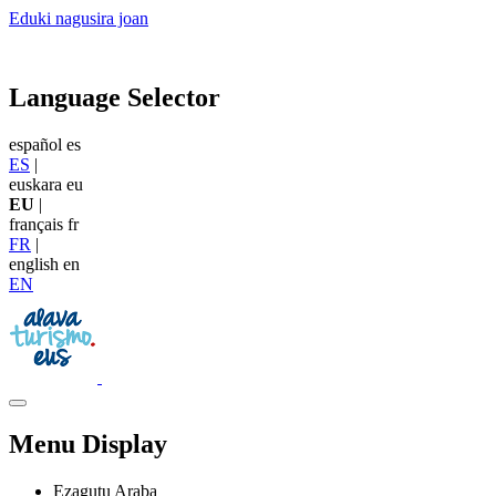
Eduki nagusira joan
Language Selector
español
es
ES
|
euskara
eu
EU
|
français
fr
FR
|
english
en
EN
Menu Display
Ezagutu Araba