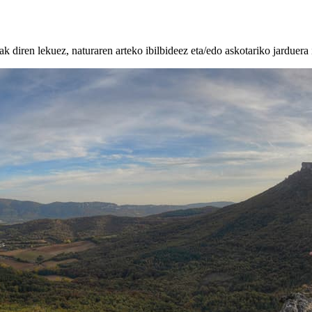
k diren lekuez, naturaren arteko ibilbideez eta/edo askotariko jarduera