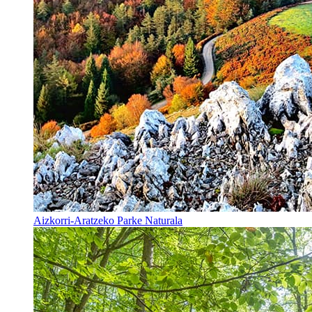
Aizkorri-Aratzeko Parke Naturala