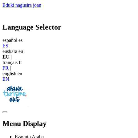
Eduki nagusira joan
Language Selector
español
es
ES
|
euskara
eu
EU
|
français
fr
FR
|
english
en
EN
Menu Display
Ezagutu Araba