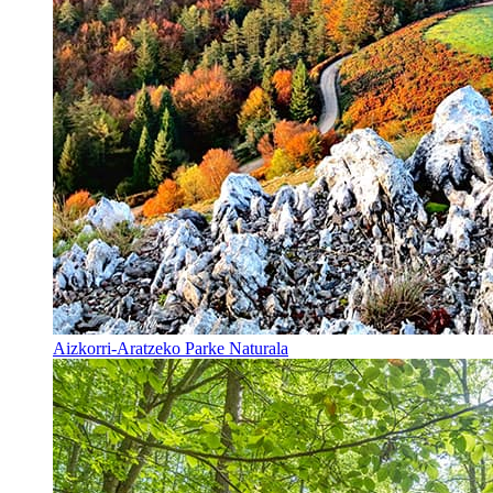
Aizkorri-Aratzeko Parke Naturala