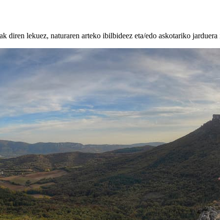
k diren lekuez, naturaren arteko ibilbideez eta/edo askotariko jarduera