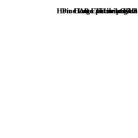
Home Logo pie de página
Pie Home Turismo EUS
CAB Enoturismo eu
TU - LOGO