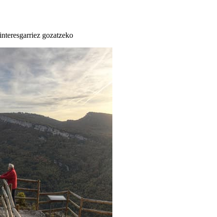
 interesgarriez gozatzeko