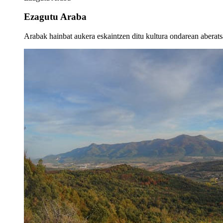
Ezagutu Araba
Arabak hainbat aukera eskaintzen ditu kultura ondarean aberatsa