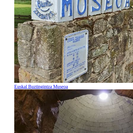
Euskal Buztingintza Museoa