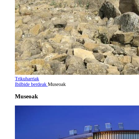
Trikuharriak
Ibilbide berdeak
Museoak
Museoak