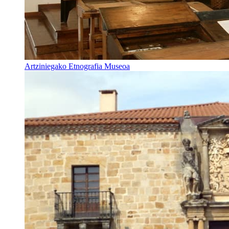
Artziniegako Etnografia Museoa