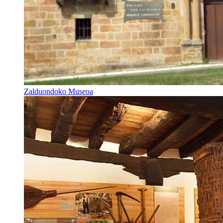
Zalduondoko Museoa