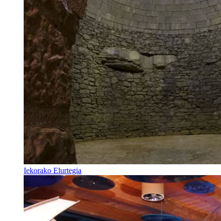
Iekorako Elurtegia