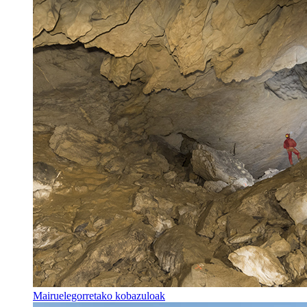
Mairuelegorretako kobazuloak