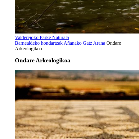
Valderejoko Parke Naturala
Barnealdeko hondartzak
Añanako Gatz Arana
Ondare
Arkeologikoa
Ondare Arkeologikoa