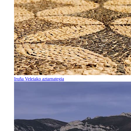
Iruña Veleiako aztarnategia