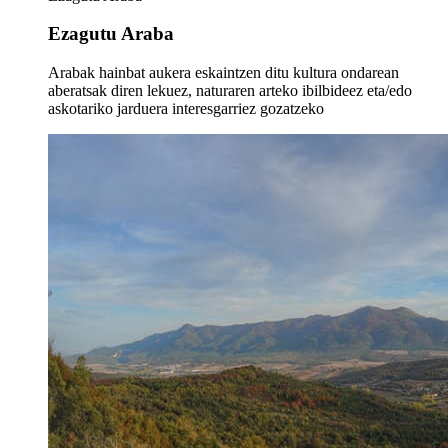
Ezagutu Araba
Arabak hainbat aukera eskaintzen ditu kultura ondarean
aberatsak diren lekuez, naturaren arteko ibilbideez eta/edo
askotariko jarduera interesgarriez gozatzeko