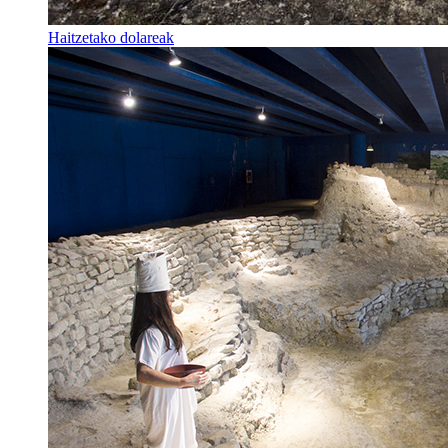
Haitzetako dolareak