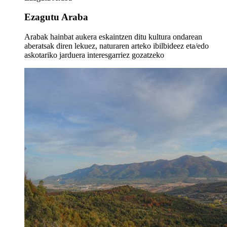
Ezagutu Araba
Arabak hainbat aukera eskaintzen ditu kultura ondarean
aberatsak diren lekuez, naturaren arteko ibilbideez eta/edo
askotariko jarduera interesgarriez gozatzeko