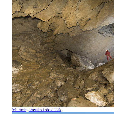
Mairuelegorretako kobazuloak