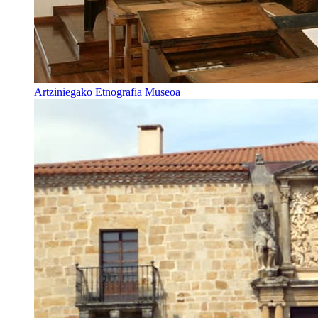
Artziniegako Etnografia Museoa