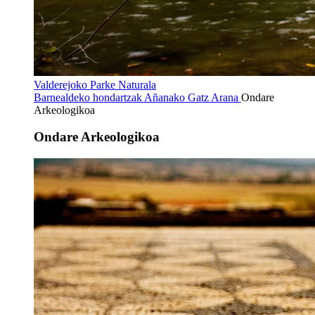
Valderejoko Parke Naturala
Barnealdeko hondartzak
Añanako Gatz Arana
Ondare
Arkeologikoa
Ondare Arkeologikoa