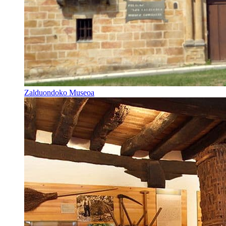
Zalduondoko Museoa