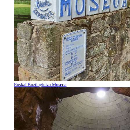
Euskal Buztingintza Museoa