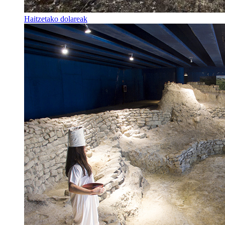
Haitzetako dolareak