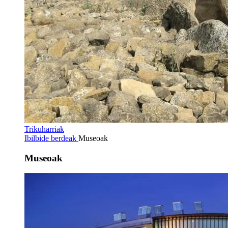
Trikuharriak
Ibilbide berdeak
Museoak
Museoak