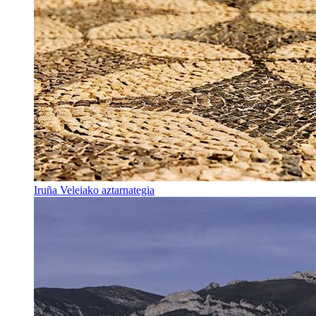
Iruña Veleiako aztarnategia