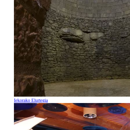
Iekorako Elurtegia