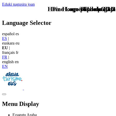
Eduki nagusira joan
Home Logo pie de página
Pie Home Turismo EUS
que tipo de viaje
TU - LOGO
Language Selector
español
es
ES
|
euskara
eu
EU
|
français
fr
FR
|
english
en
EN
Menu Display
Ezagutu Araba