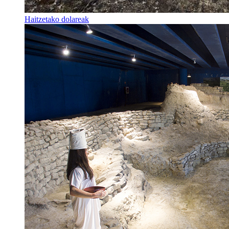
Haitzetako dolareak