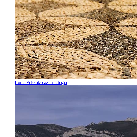
Iruña Veleiako aztarnategia