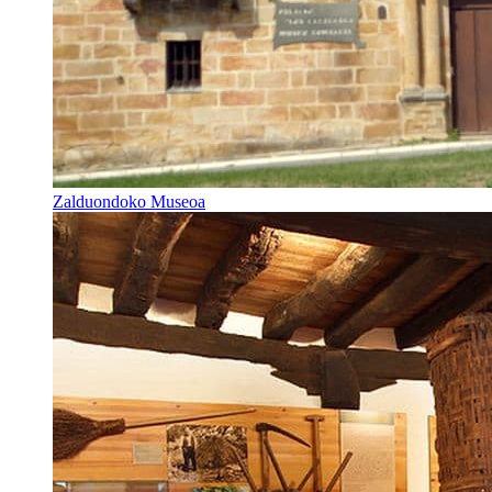
Zalduondoko Museoa