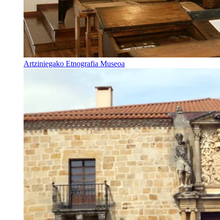
Artziniegako Etnografia Museoa