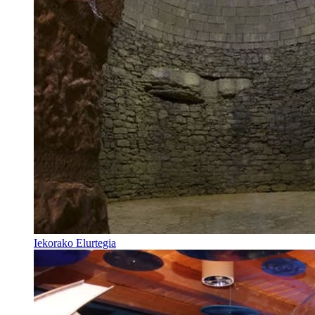
Iekorako Elurtegia