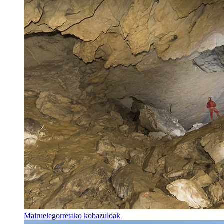
Mairuelegorretako kobazuloak