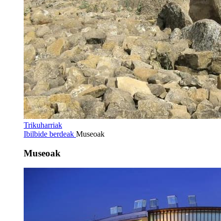
Trikuharriak
Ibilbide berdeak
Museoak
Museoak