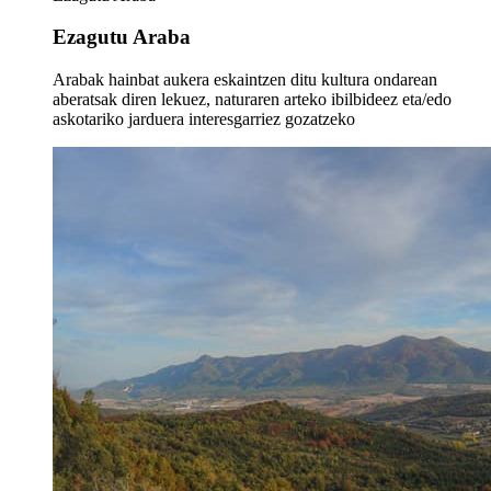
Ezagutu Araba
Arabak hainbat aukera eskaintzen ditu kultura ondarean
aberatsak diren lekuez, naturaren arteko ibilbideez eta/edo
askotariko jarduera interesgarriez gozatzeko