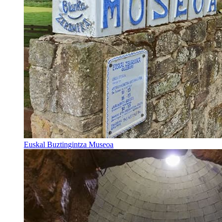
Euskal Buztingintza Museoa