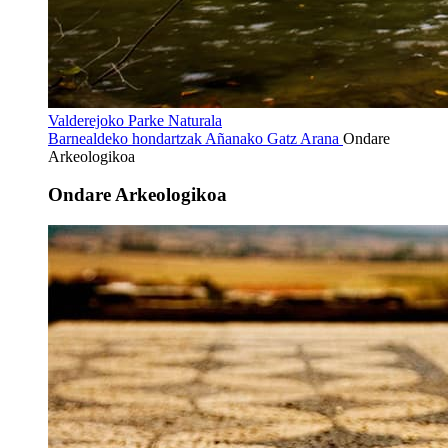
Valderejoko Parke Naturala
Barnealdeko hondartzak
Añanako Gatz Arana
Ondare
Arkeologikoa
Ondare Arkeologikoa