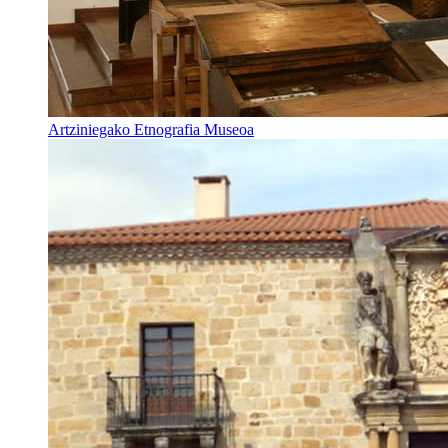
Artziniegako Etnografia Museoa