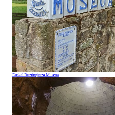
Euskal Buztingintza Museoa