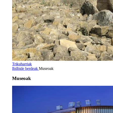
Trikuharriak
Ibilbide berdeak
Museoak
Museoak