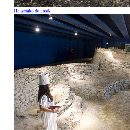
Haitzetako dolareak