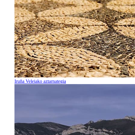
Iruña Veleiako aztarnategia