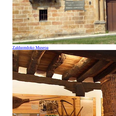
Zalduondoko Museoa