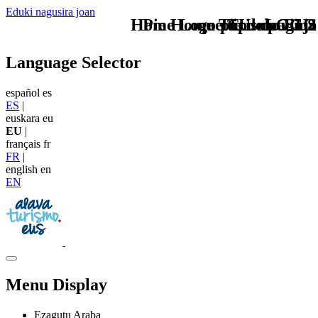
Eduki nagusira joan
Home Logo pie de página
Pie Home Turismo EUS
que tipo de viaje
TU - LOGO
Language Selector
español
es
ES
|
euskara
eu
EU
|
français
fr
FR
|
english
en
EN
Menu Display
Ezagutu Araba