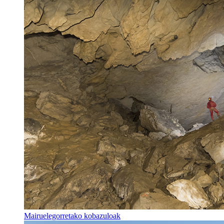
Mairuelegorretako kobazuloak