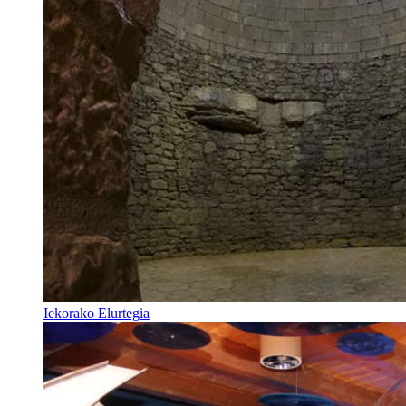
Iekorako Elurtegia