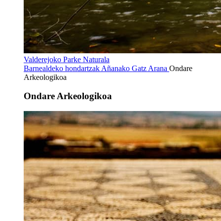
Valderejoko Parke Naturala
Barnealdeko hondartzak
Añanako Gatz Arana
Ondare
Arkeologikoa
Ondare Arkeologikoa