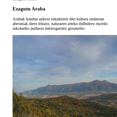
Ezagutu Araba
Arabak hainbat aukera eskaintzen ditu kultura ondarean
aberatsak diren lekuez, naturaren arteko ibilbideez eta/edo
askotariko jarduera interesgarriez gozatzeko