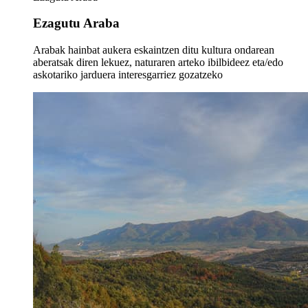
Ezagutu Araba
Arabak hainbat aukera eskaintzen ditu kultura ondarean
aberatsak diren lekuez, naturaren arteko ibilbideez eta/edo
askotariko jarduera interesgarriez gozatzeko