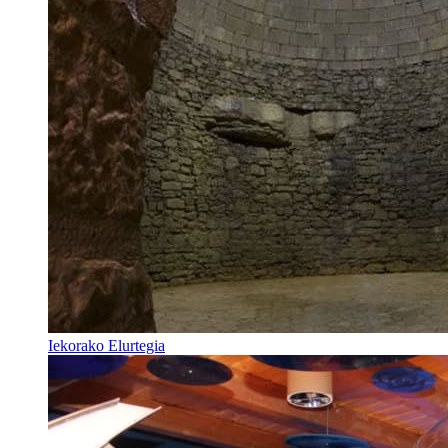
Iekorako Elurtegia