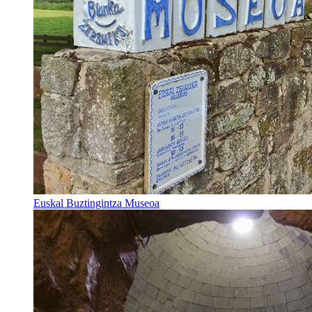
Euskal Buztingintza Museoa