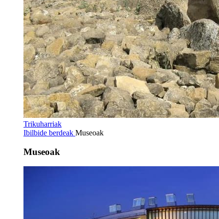
Trikuharriak
Ibilbide berdeak
Museoak
Museoak