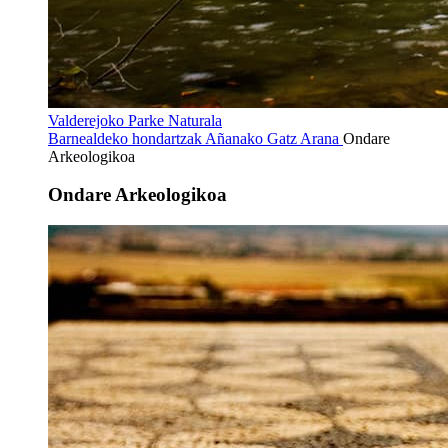
Valderejoko Parke Naturala
Barnealdeko hondartzak
Añanako Gatz Arana
Ondare
Arkeologikoa
Ondare Arkeologikoa