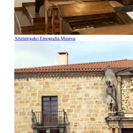
Artziniegako Etnografia Museoa