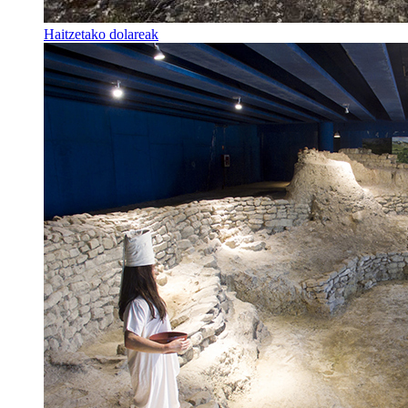
Haitzetako dolareak