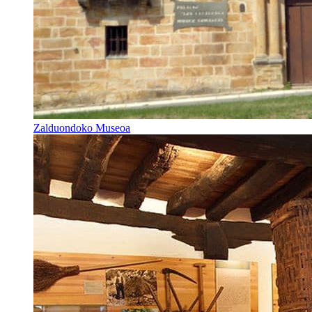
Zalduondoko Museoa