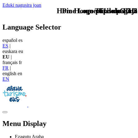
Eduki nagusira joan
Home Logo pie de página
Pie Home Turismo EUS
que tipo de viaje
TU - LOGO
Language Selector
español
es
ES
|
euskara
eu
EU
|
français
fr
FR
|
english
en
EN
Menu Display
Ezagutu Araba