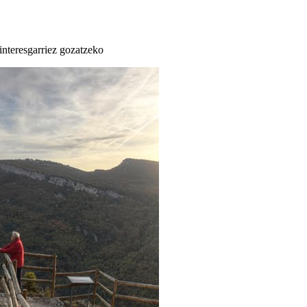
 interesgarriez gozatzeko