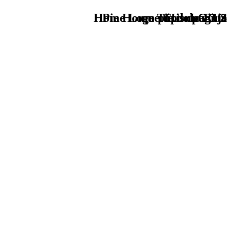
Home Logo pie de página
Pie Home Turismo EUS
que tipo de viaje
TU - LOGO