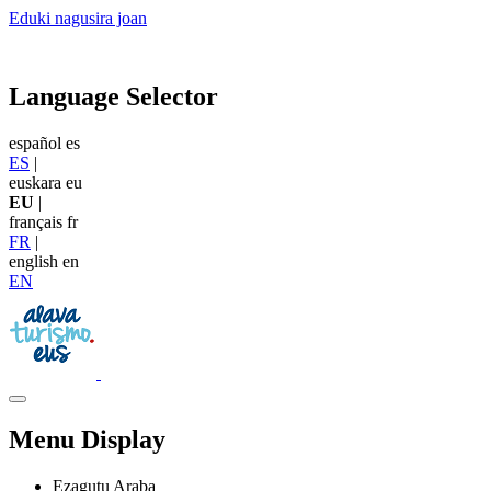
Eduki nagusira joan
Language Selector
español
es
ES
|
euskara
eu
EU
|
français
fr
FR
|
english
en
EN
Menu Display
Ezagutu Araba