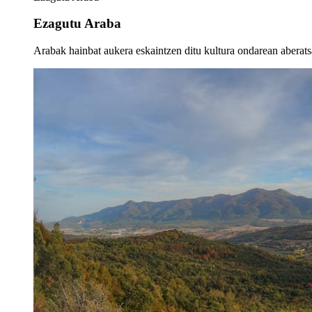
Ezagutu Araba
Arabak hainbat aukera eskaintzen ditu kultura ondarean aberatsa