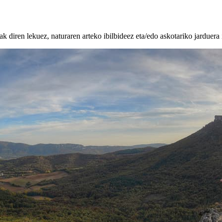
k diren lekuez, naturaren arteko ibilbideez eta/edo askotariko jarduera