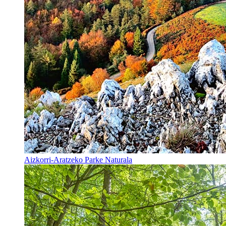
Aizkorri-Aratzeko Parke Naturala