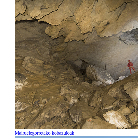
Mairuelegorretako kobazuloak