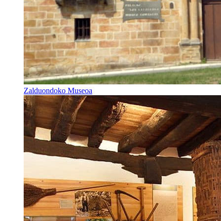
Zalduondoko Museoa