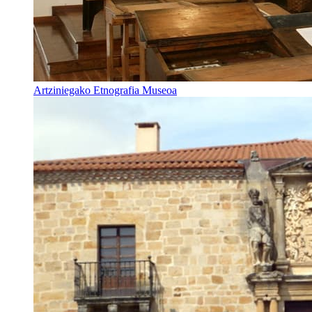
Artziniegako Etnografia Museoa