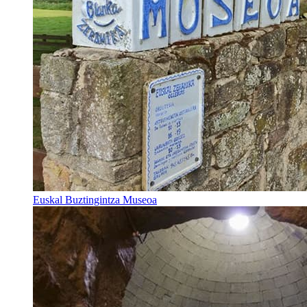
Euskal Buztingintza Museoa