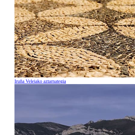
Iruña Veleiako aztarnategia