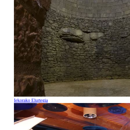
Iekorako Elurtegia