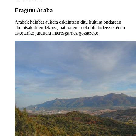
Ezagutu Araba
Arabak hainbat aukera eskaintzen ditu kultura ondarean
aberatsak diren lekuez, naturaren arteko ibilbideez eta/edo
askotariko jarduera interesgarriez gozatzeko