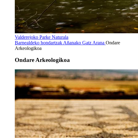
Valderejoko Parke Naturala
Barnealdeko hondartzak
Añanako Gatz Arana
Ondare
Arkeologikoa
Ondare Arkeologikoa