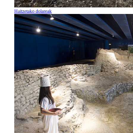
Haitzetako dolareak