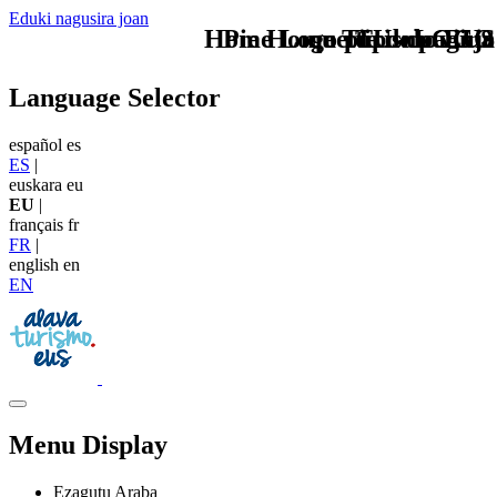
Eduki nagusira joan
Home Logo pie de página
Pie Home Turismo EUS
que tipo de viaje
TU - LOGO
Language Selector
español
es
ES
|
euskara
eu
EU
|
français
fr
FR
|
english
en
EN
Menu Display
Ezagutu Araba