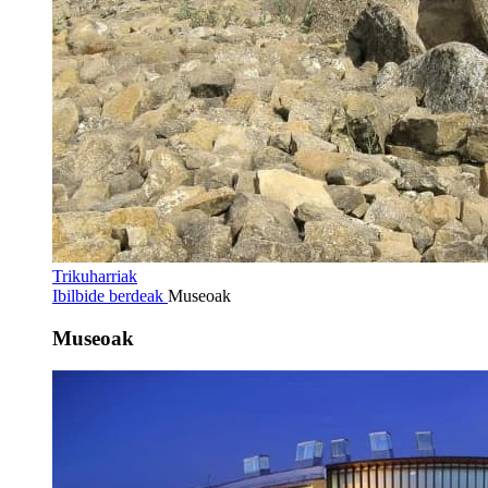
Trikuharriak
Ibilbide berdeak
Museoak
Museoak